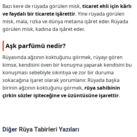
Bazı kere de rüyada görülen misk,
ticaret ehli için kârlı
ve faydalı bir ticarete işârettir
. Yine rüyada görülen
misk, mala, rızka ve dünya metaına işâret eder. Rüyada
görülen misk, kadına da işâret eder.
Aşk parfümü nedir?
Rüyasında ağzının koktuğunu görmek, rüyayı gören
kimse, kendisini öven bir konuşma yaparak kendisini bu
konuşması sebebiyle sıkıntıya ve zor bir duruma
sokacağına işaret olarak yorumlanır. Rüyada başka
birinin ağzının koktuğunu görmek,
rüya sahibinin
çirkin sözler işiteceğine ve üzüntüsüne işarettir
.
Diğer
Rüya Tabirleri
Yazıları