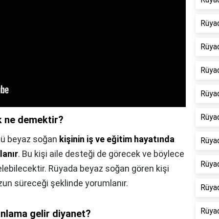
Rüya
Rüyad
Rüyad
Rüya
Rüya
 ne demektir?
üğü beyaz soğan
kişinin iş ve eğitim hayatında
Rüya
lanır
. Bu kişi aile desteği de görecek ve böylece
Rüyad
lebilecektir. Rüyada beyaz soğan gören kişi
uzun süreceği şeklinde yorumlanır.
Rüyad
Rüyad
lama gelir diyanet?