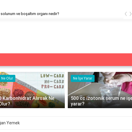
‹
Bitkinin solunum ve boşaltım organı nedir?
Ne Olur
Ne İşe Yarar
0 Karbonhidrat Alırsak Ne
500 cc izotonik serum ne iş
Olur?
yarar?
ğan Yemek