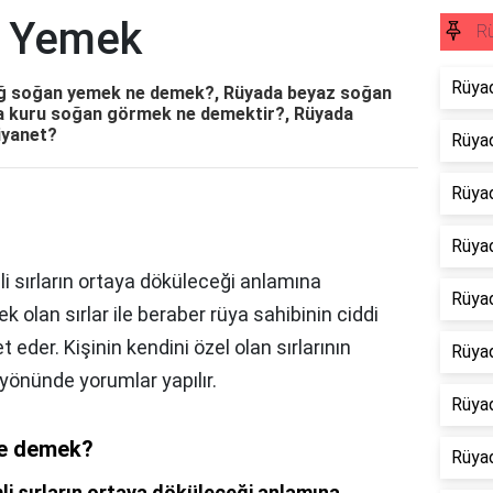
 Yemek
Rü
Rüya
ğ soğan yemek ne demek?, Rüyada beyaz soğan
a kuru soğan görmek ne demektir?, Rüyada
iyanet?
Rüyad
Rüyad
Rüya
 sırların ortaya döküleceği anlamına
Rüya
ek olan sırlar ile beraber rüya sahibinin ciddi
eder. Kişinin kendini özel olan sırlarının
Rüya
 yönünde yorumlar yapılır.
Rüya
ne demek?
Rüya
li sırların ortaya döküleceği anlamına