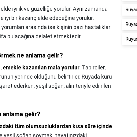
lde iyilik ve güzelliğe yorulur. Aynı zamanda
Rüya
 ile iyi bir kazanç elde edeceğine yorulur.
Rüyad
 yorumları arasında ise kişinin bazı hastalıklar
fa bulacağına delalet etmektedir.
Rüyad
rmek ne anlama gelir?
i,
emekle kazanılan mala yorulur
. Tabirciler,
urunun yerinde olduğunu belirtirler. Rüyada kuru
aret ederken, yeşil soğan, alın teriyle edinilen
 anlama gelir?
zdaki tüm olumsuzluklardan kısa süre içinde
ve yeşil soğan soymak, hayatınızdaki