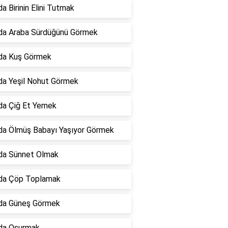
a Birinin Elini Tutmak
da Araba Sürdüğünü Görmek
da Kuş Görmek
da Yeşil Nohut Görmek
da Çiğ Et Yemek
da Ölmüş Babayı Yaşıyor Görmek
da Sünnet Olmak
da Çöp Toplamak
da Güneş Görmek
da Osurmak