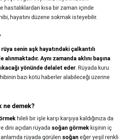
e hastalıklardan kısa bir zaman içinde
hibi, hayatını düzene sokmak isteyebilir.
?
k
rüya senin aşk hayatındaki çalkantılı
le alınmaktadır.
Aynı zamanda aklını başına
 çıkacağı yönünde delalet eder
. Rüyada kuru
binin bazı kötü haberler alabileceği üzerine
k ne demek?
örmek
hileli bir işle karşı karşıya kaldığınıza da
re dini açıdan rüyada
soğan görmek
kişinin iç
l anlamda rüyada görülen
soğan
eğer yeşil renkli