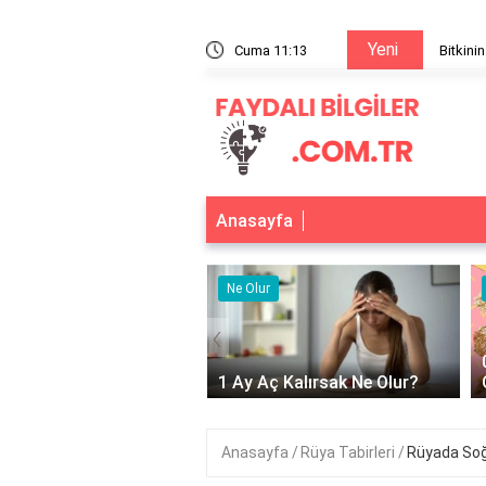
Yeni
n solunum ve boşaltım organı nedir?
Cuma 11:13
Anasayfa
r
Ne Olur
‹
Adet Olmayınca Ne
1 Ay Aç Kalırsak Ne Olur?
Anasayfa
Rüya Tabirleri
Rüyada So