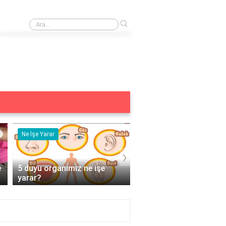
›
Altıncı his ne anlama gelir?
Ne İşe Yarar
Eş Anlamlısı
›
e
5 duyu organımız ne işe
Acemi Kelimesinin Eş
yarar?
Anlamlısı Nedir?