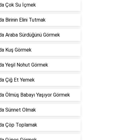
da Çok Su İçmek
a Birinin Elini Tutmak
da Araba Sürdüğünü Görmek
da Kuş Görmek
da Yeşil Nohut Görmek
da Çiğ Et Yemek
da Ölmüş Babayı Yaşıyor Görmek
da Sünnet Olmak
da Çöp Toplamak
da Güneş Görmek