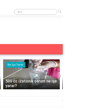
›
Karaköyün en güzel yeri neresi?
Ne İşe Yarar
Eş Anlamlısı
›
e
5 duyu organımız ne işe
Acemi Kelimesinin Eş
yarar?
Anlamlısı Nedir?