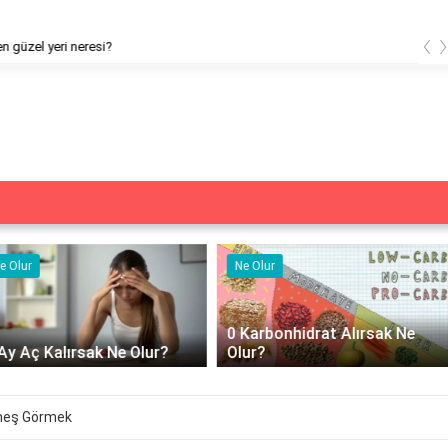
‹
ün en güzel yeri neresi?
Ne Olur
Ne İşe Yarar
0 Karbonhidrat Alırsak Ne
500 cc izotonik serum ne iş
Olur?
yarar?
neş Görmek