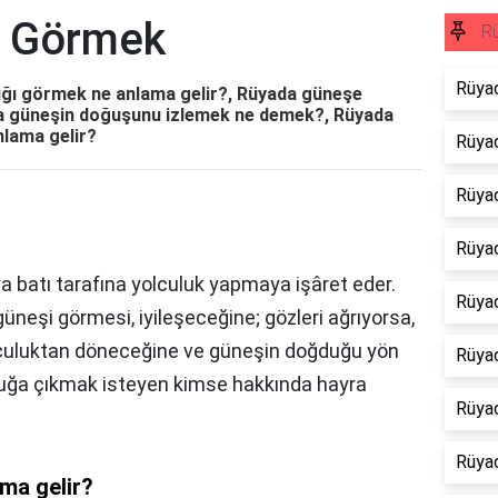
 Görmek
Rü
Rüya
ğı görmek ne anlama gelir?, Rüyada güneşe
a güneşin doğuşunu izlemek ne demek?, Rüyada
lama gelir?
Rüyad
Rüyad
Rüya
batı tarafına yolculuk yapmaya işâret eder.
Rüya
üneşi görmesi, iyileşeceğine; gözleri ağrıyorsa,
olculuktan döneceğine ve güneşin doğduğu yön
Rüya
uluğa çıkmak isteyen kimse hakkında hayra
Rüya
Rüya
ma gelir?