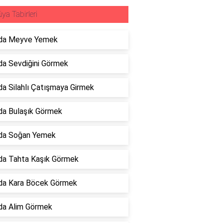
ya Tabirleri
da Meyve Yemek
a Sevdiğini Görmek
a Silahlı Çatışmaya Girmek
da Bulaşık Görmek
da Soğan Yemek
da Tahta Kaşık Görmek
da Kara Böcek Görmek
da Alim Görmek