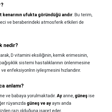
r?
t kenarının ufukta göründüğü andır
. Bu terim,
ci ve beraberindeki atmosferik etkileri de
k nedir?
arak, D vitamini eksiliğinin, kemik erimesinin,
bağışıklık sistemi hastalıklarının önlenmesine
 ve enfeksiyonlrın iyileşmesini hızlandırır.
ca anlamı?
nne ve babaya yorulmaktadır.
Ay
anne,
güneş
ise
ğer rüyanızda
güneş ve ay
aynı anda
zden razı olduğuna işaret eder.