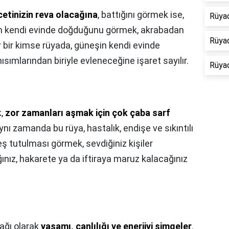
etinizin reva olacağına
, battığını görmek ise,
Rüyad
şin kendi evinde doğduğunu görmek, akrabadan
Rüya
ar bir kimse rüyada, güneşin kendi evinde
sımlarından biriyle evleneceğine işaret sayılır.
Rüyad
k,
zor zamanları aşmak için çok çaba sarf
Aynı zamanda bu rüya, hastalık, endişe ve sıkıntılı
ş tutulması görmek, sevdiğiniz kişiler
ınız, hakarete ya da iftiraya maruz kalacağınız
nağı olarak
yaşamı, canlılığı ve enerjiyi simgeler
.