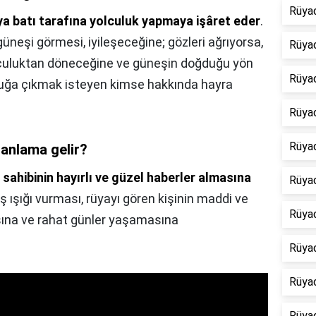
Rüya
a batı tarafına yolculuk yapmaya işâret eder
.
üneşi görmesi, iyileşeceğine; gözleri ağrıyorsa,
Rüyad
olculuktan döneceğine ve güneşin doğduğu yön
Rüya
uluğa çıkmak isteyen kimse hakkında hayra
Rüya
Rüya
anlama gelir?
 sahibinin hayırlı ve güzel haberler almasına
Rüya
 ışığı vurması, rüyayı gören kişinin maddi ve
Rüya
sına ve rahat günler yaşamasına
Rüya
Rüya
Rüya