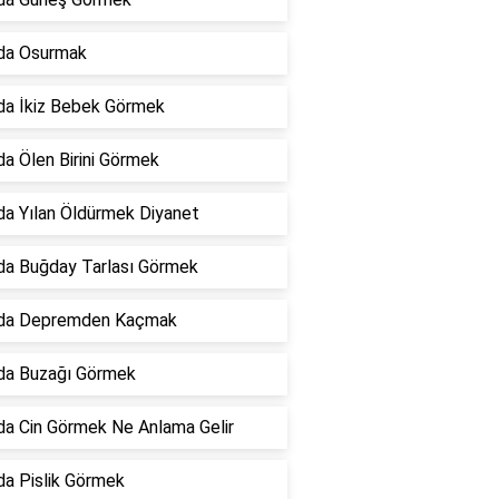
da Osurmak
da İkiz Bebek Görmek
a Ölen Birini Görmek
a Yılan Öldürmek Diyanet
da Buğday Tarlası Görmek
da Depremden Kaçmak
da Buzağı Görmek
a Cin Görmek Ne Anlama Gelir
a Pislik Görmek