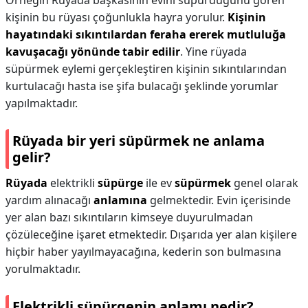
Örneğin Rüyada başkasının evini süpürdüğünü gören
kişinin bu rüyası çoğunlukla hayra yorulur.
Kişinin
hayatındaki sıkıntılardan feraha ererek mutluluğa
kavuşacağı yönünde tabir edilir
. Yine rüyada
süpürmek eylemi gerçekleştiren kişinin sıkıntılarından
kurtulacağı hasta ise şifa bulacağı şeklinde yorumlar
yapılmaktadır.
Rüyada bir yeri süpürmek ne anlama
gelir?
Rüyada
elektrikli
süpürge
ile ev
süpürmek
genel olarak
yardım alınacağı
anlamına
gelmektedir. Evin içerisinde
yer alan bazı sıkıntıların kimseye duyurulmadan
çözüleceğine işaret etmektedir. Dışarıda yer alan kişilere
hiçbir haber yayılmayacağına, kederin son bulmasına
yorulmaktadır.
Elektrikli süpürgenin anlamı nedir?