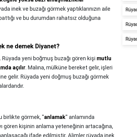
yada inek ve buzağı görmek yaptıklarınızın aile
Rüyad
 battığı ve bu durumdan rahatsız olduğuna
Rüya
Rüyad
ek ne demek Diyanet?
r. Rüyada yeni boğmuş buzağı gören kişi
mutlu
amda açılır
. Malına, mülküne bereket gelir, işleri
aline gelir. Rüyada yeni doğmuş buzağı görmek
alardandır.
irlikte görmek, ''
anlamak
'' anlamında
ı gören kişinin anlama yeteneğinin artacağına,
manlaşacağı ifade edilmiştir. Alimler rüyada inek