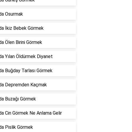
da Osurmak
da İkiz Bebek Görmek
a Ölen Birini Görmek
a Yılan Öldürmek Diyanet
da Buğday Tarlası Görmek
da Depremden Kaçmak
da Buzağı Görmek
a Cin Görmek Ne Anlama Gelir
a Pislik Görmek