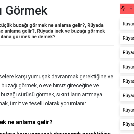
ı Görmek
Rü
Rüya
üçük buzağı görmek ne anlama gelir?, Rüyada
e anlama gelir?, Rüyada inek ve buzağı görmek
ş dana görmek ne demek?
Rüyad
Rüyad
Rüya
selere karşı yumuşak davranmak gerektiğine ve
Rüya
de buzağı görmek, o eve hırsız gireceğine ve
, buzağı sürüsü görmek, sıkıntıların artmaya
Rüya
mak, ümit ve teselli olarak yorumlanır.
Rüya
k ne anlama gelir?
Rüya
mselere karşı yumuşak davranmak gerektiğine