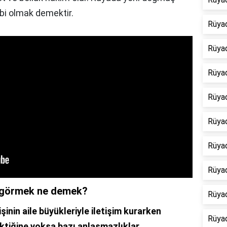
bi olmak demektir.
Rüya
Rüya
Rüyad
Rüyad
Rüya
Rüya
Rüya
 görmek ne demek?
Rüyad
işinin aile büyükleriyle iletişim kurarken
Rüyad
ektiğine yoksa bazı anlaşmazlıklar