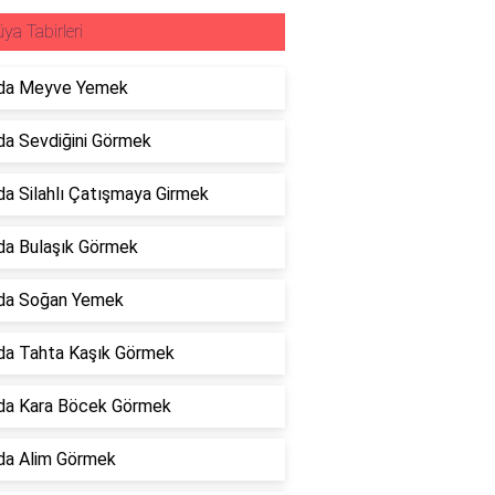
ya Tabirleri
da Meyve Yemek
a Sevdiğini Görmek
a Silahlı Çatışmaya Girmek
da Bulaşık Görmek
da Soğan Yemek
da Tahta Kaşık Görmek
da Kara Böcek Görmek
da Alim Görmek