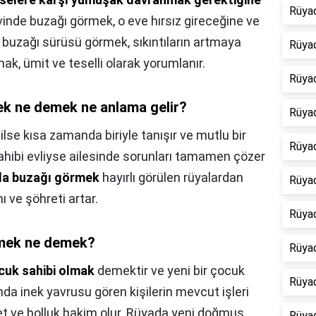
Rüya
Evinde buzağı görmek, o eve hırsız gireceğine ve
, buzağı sürüsü görmek, sıkıntıların artmaya
Rüyad
mak, ümit ve teselli olarak yorumlanır.
Rüya
k ne demek ne anlama gelir?
Rüya
ilse kısa zamanda biriyle tanışır ve mutlu bir
Rüya
 sahibi evliyse ailesinde sorunları tamamen çözer
a buzağı görmek
hayırlı görülen rüyalardan
Rüya
nı ve şöhreti artar.
Rüya
rmek ne demek?
Rüya
cuk sahibi olmak
demektir ve yeni bir çocuk
Rüya
nda inek yavrusu gören kişilerin mevcut işleri
et ve bolluk hakim olur. Rüyada yeni doğmuş
Rüya