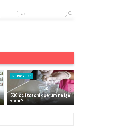
›
Zorunlu emeklilik fonuna yapılan katkı miktarını artırmak mümkün müdür?
Ne İşe Yarar
Eş Anlamlısı
›
e
5 duyu organımız ne işe
Acemi Kelimesinin Eş
yarar?
Anlamlısı Nedir?