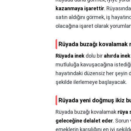
kazanmaya işarettir
. Rüyasında
satın aldığını görmek, iş hayatı
olacağına işaret olarak yorumlan
Rüyada buzağı kovalamak n
Rüyada inek
dolu bir
ahırda ine
mutluluğa kavuşacağına istediğini
hayatındaki düzensiz her şeyin d
şekilde ilerlemeye başlayacak.
Rüyada yeni doğmuş ikiz b
Rüyada buzağı kovalamak
rüya s
geleceğine delalet eder
. Sorun
emeklerin karşılığını en iyi şekil