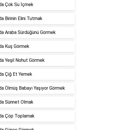
da Çok Su İçmek
a Birinin Elini Tutmak
da Araba Sürdüğünü Görmek
da Kuş Görmek
da Yeşil Nohut Görmek
da Çiğ Et Yemek
da Ölmüş Babayı Yaşıyor Görmek
da Sünnet Olmak
da Çöp Toplamak
da Güneş Görmek