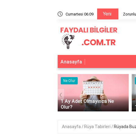
Yeni
 fonuna yapılan katkı miktarını artırmak mümkün müdür?
Cumartesi 06:09
Zorunlu
Anasayfa
r
Ne Olur
‹
Adet Olmayınca Ne
1 Ay Aç Kalırsak Ne Olur?
Anasayfa
Rüya Tabirleri
Rüyada Bu