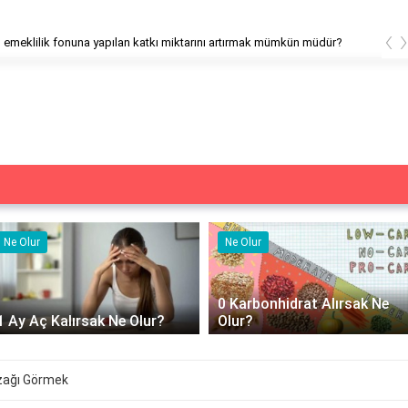
‹
 emeklilik fonuna yapılan katkı miktarını artırmak mümkün müdür?
Ne Olur
Ne İşe Yarar
0 Karbonhidrat Alırsak Ne
500 cc izotonik serum ne iş
Olur?
yarar?
zağı Görmek