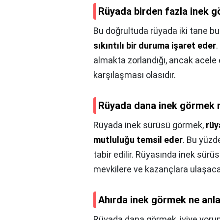
Rüyada birden fazla inek g
Bu doğrultuda rüyada iki tane b
sıkıntılı bir duruma işaret eder
.
almakta zorlandığı, ancak acele 
karşılaşması olasıdır.
Rüyada dana inek görmek
Rüyada inek sürüsü görmek,
rüy
mutluluğu temsil eder
. Bu yüzde
tabir edilir. Rüyasında inek sürü
mevkilere ve kazançlara ulaşacağ
Ahırda inek görmek ne anl
Rüyada dana görmek, iyiye yoru