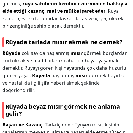
görmek,
rüya sahibinin kendini ezdirmeden hakkıyla
elde ettiği kazanç, mal ve mülke işaret eder
. Rüya
sahibi, çevresi tarafından kıskanılacak ve iç geçirilecek
bir zenginliğe sahip olacak demektir.
Rüyada tarlada mısır ekmek ne demek?
Rüyada
çok sayıda haşlanmış
mısır
görmek borçlardan
kurtulmak ve maddi olarak rahat bir hayat yaşamak
demektir. Rüyayı gören kişi hayatında çok daha huzurlu
günler yaşar.
Rüyada
haşlanmış
mısır
görmek hayırlıdır
ve hastalıkla ilgili şifa haberi almak şeklinde
değerlendirilir.
Rüyada beyaz mısır görmek ne anlama
gelir?
Başarı ve Kazanç
: Tarla içinde büyüyen mısır, kişinin
çabalarının meyvesini alma ve başarı elde etme sürecini