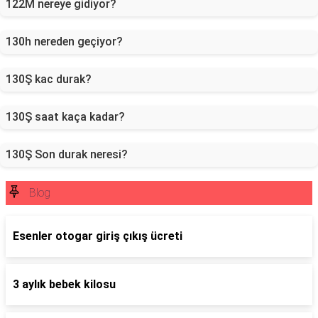
122M nereye gidiyor?
130h nereden geçiyor?
130Ş kac durak?
130Ş saat kaça kadar?
130Ş Son durak neresi?
Blog
Esenler otogar giriş çıkış ücreti
3 aylık bebek kilosu