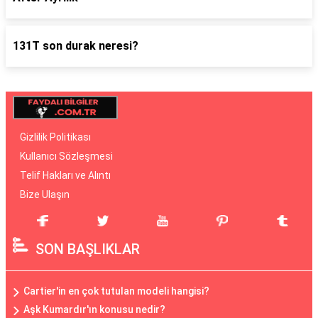
131T son durak neresi?
Gizlilik Politikası
Kullanıcı Sözleşmesi
Telif Hakları ve Alıntı
Bize Ulaşın
SON BAŞLIKLAR
Cartier'in en çok tutulan modeli hangisi?
Aşk Kumardır'ın konusu nedir?