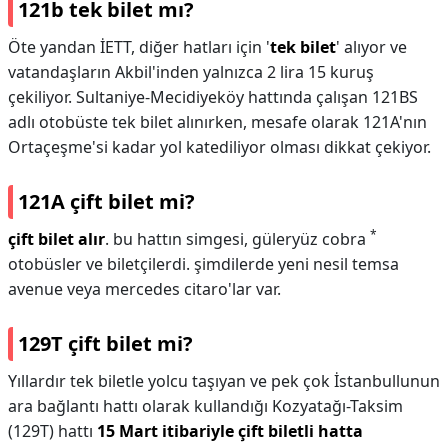
121b tek bilet mı?
Öte yandan İETT, diğer hatları için '
tek bilet
' alıyor ve
vatandaşların Akbil'inden yalnızca 2 lira 15 kuruş
çekiliyor. Sultaniye-Mecidiyeköy hattında çalışan 121BS
adlı otobüste tek bilet alınırken, mesafe olarak 121A'nın
Ortaçeşme'si kadar yol katediliyor olması dikkat çekiyor.
121A çift bilet mi?
*
çift bilet alır
. bu hattın simgesi, güleryüz cobra
otobüsler ve biletçilerdi. şimdilerde yeni nesil temsa
avenue veya mercedes citaro'lar var.
129T çift bilet mi?
Yıllardır tek biletle yolcu taşıyan ve pek çok İstanbullunun
ara bağlantı hattı olarak kullandığı Kozyatağı-Taksim
(129T) hattı
15 Mart itibariyle çift biletli hatta