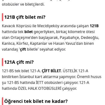
otobüsler ve biletçilerdi.
121B çift bilet mi?
Kavacık Köprüsü ile Mecidiyeköy arasında çalışan
121B
hattında tek
bilet
geçerliyken, birkaç kilometre ötesi
olan Ortaçeşme'den başlayarak, Paşabahçe, Dedeoğlu,
Kanlıca, Körfez, Kaptanlar ve Hasan Yavuz'dan binen
vatandaş '
çift
biletle' seyahat ediyor.
121A çift mi?
121-BS tek bilet 121-A.
ÇİFT BİLET
. ÜSTELİK 121-A
binilirken İstanbul kart aktarma yapmıyor. Önemli husus
şu 121-BS hattında İETT otobüsleri çalışıyor. 121-A
hattında ÖZEL HALK OTOBÜSLERİ çalışıyor.
Öğrenci tek bilet ne kadar?