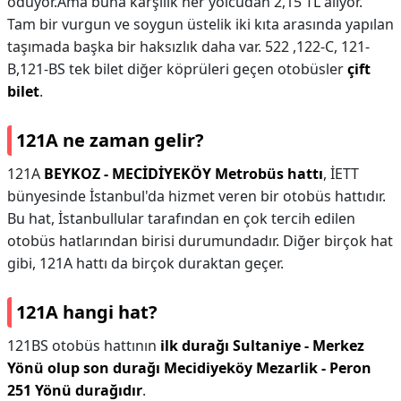
ödüyor.Ama buna karşılık her yolcudan 2,15 TL alıyor.
Tam bir vurgun ve soygun üstelik iki kıta arasında yapılan
taşımada başka bir haksızlık daha var. 522 ,122-C, 121-
B,121-BS tek bilet diğer köprüleri geçen otobüsler
çift
bilet
.
121A ne zaman gelir?
121A
BEYKOZ - MECİDİYEKÖY Metrobüs hattı
, İETT
bünyesinde İstanbul'da hizmet veren bir otobüs hattıdır.
Bu hat, İstanbullular tarafından en çok tercih edilen
otobüs hatlarından birisi durumundadır. Diğer birçok hat
gibi, 121A hattı da birçok duraktan geçer.
121A hangi hat?
121BS otobüs hattının
ilk durağı Sultaniye - Merkez
Yönü olup son durağı Mecidiyeköy Mezarlik - Peron
251 Yönü durağıdır
.