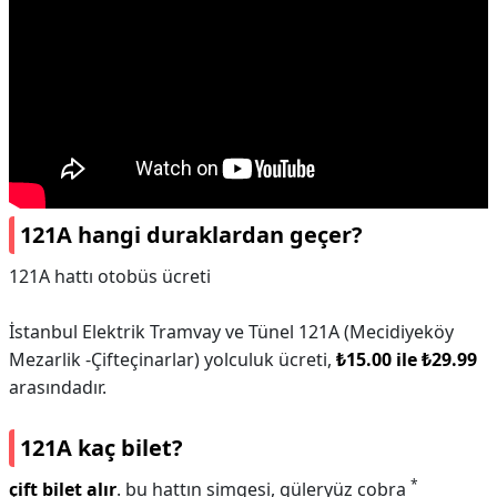
121A hangi duraklardan geçer?
121A hattı otobüs ücreti
İstanbul Elektrik Tramvay ve Tünel 121A (Mecidiyeköy
Mezarlik -Çifteçinarlar) yolculuk ücreti,
₺15.00 ile ₺29.99
arasındadır.
121A kaç bilet?
*
çift bilet alır
. bu hattın simgesi, güleryüz cobra