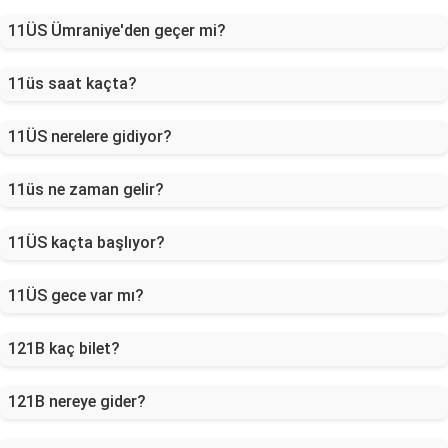
11ÜS Ümraniye'den geçer mi?
11üs saat kaçta?
11ÜS nerelere gidiyor?
11üs ne zaman gelir?
11ÜS kaçta başlıyor?
11ÜS gece var mı?
121B kaç bilet?
121B nereye gider?