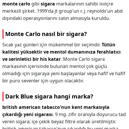
monte carlo
gibi
sigara
markalarının sahibi isviçre
merkezli şirket. 1999'da jt group'un r. j. reynolds'un abd
dışındaki operasyonlarını satın almasıyla kuruldu.
Monte Carlo nasıl bir sigara?
Sıcak yaz günleri için mükemmel bir seçimdir.
Tütün
kalitesi yüksektir ve mentol dumanınıza ferahlatıcı
ve serinletici bir his katar
. Monte Carlo sigara
markasının içerisinde bulunan mentol çok güçlü
olmadığı için sigaraya yeni başlayanlar veya hafif ve hafif
bir puro sevenler için uygun olacaktır.
Dark Blue sigara hangi marka?
british american tabacco'nun kent markasıyla
çıkardığı yeni sigarası
. 9 mg. zifir oranıyla doyurucu tad
veren sigara; içe çekik beyaz filtre olarak üretilmiştir.
british american tabacco'nun çıkardığı bu yeni marka