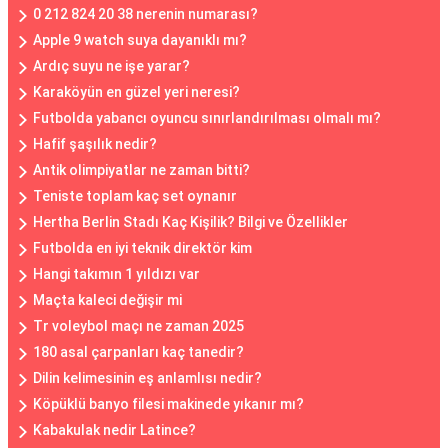
0 212 824 20 38 nerenin numarası?
Apple 9 watch suya dayanıklı mı?
Ardıç suyu ne işe yarar?
Karaköyün en güzel yeri neresi?
Futbolda yabancı oyuncu sınırlandırılması olmalı mı?
Hafif şaşılık nedir?
Antik olimpiyatlar ne zaman bitti?
Teniste toplam kaç set oynanır
Hertha Berlin Stadı Kaç Kişilik? Bilgi ve Özellikler
Futbolda en iyi teknik direktör kim
Hangi takımın 1 yıldızı var
Maçta kaleci değişir mi
Tr voleybol maçı ne zaman 2025
180 asal çarpanları kaç tanedir?
Dilin kelimesinin eş anlamlısı nedir?
Köpüklü banyo filesi makinede yıkanır mı?
Kabakulak nedir Latince?