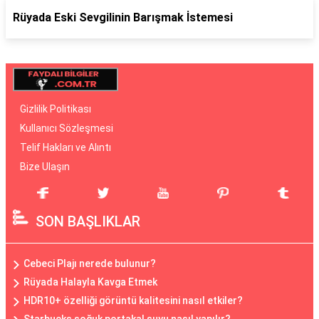
Rüyada Eski Sevgilinin Barışmak İstemesi
Gizlilik Politikası
Kullanıcı Sözleşmesi
Telif Hakları ve Alıntı
Bize Ulaşın
SON BAŞLIKLAR
Cebeci Plajı nerede bulunur?
Rüyada Halayla Kavga Etmek
HDR10+ özelliği görüntü kalitesini nasıl etkiler?