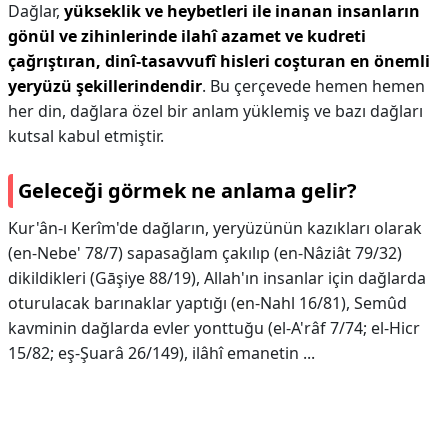
Dağlar,
yükseklik ve heybetleri ile inanan insanların
gönül ve zihinlerinde ilahî azamet ve kudreti
çağrıştıran, dinî-tasavvufî hisleri coşturan en önemli
yeryüzü şekillerindendir
. Bu çerçevede hemen hemen
her din, dağlara özel bir anlam yüklemiş ve bazı dağları
kutsal kabul etmiştir.
Geleceği görmek ne anlama gelir?
Kur'ân-ı Kerîm'de dağların, yeryüzünün kazıkları olarak
(en-Nebe' 78/7) sapasağlam çakılıp (en-Nâziât 79/32)
dikildikleri (Gāşiye 88/19), Allah'ın insanlar için dağlarda
oturulacak barınaklar yaptığı (en-Nahl 16/81), Semûd
kavminin dağlarda evler yonttuğu (el-A'râf 7/74; el-Hicr
15/82; eş-Şuarâ 26/149), ilâhî emanetin ...