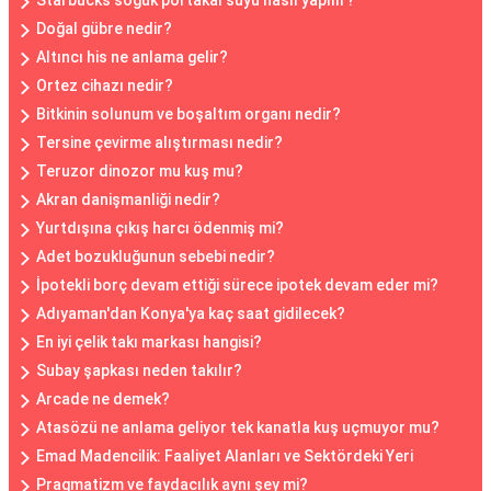
Starbucks soğuk portakal suyu nasıl yapılır?
Doğal gübre nedir?
Altıncı his ne anlama gelir?
Ortez cihazı nedir?
Bitkinin solunum ve boşaltım organı nedir?
Tersine çevirme alıştırması nedir?
Teruzor dinozor mu kuş mu?
Akran danişmanliği nedir?
Yurtdışına çıkış harcı ödenmiş mi?
Adet bozukluğunun sebebi nedir?
İpotekli borç devam ettiği sürece ipotek devam eder mi?
Adıyaman'dan Konya'ya kaç saat gidilecek?
En iyi çelik takı markası hangisi?
Subay şapkası neden takılır?
Arcade ne demek?
Atasözü ne anlama geliyor tek kanatla kuş uçmuyor mu?
Emad Madencilik: Faaliyet Alanları ve Sektördeki Yeri
Pragmatizm ve faydacılık aynı şey mi?