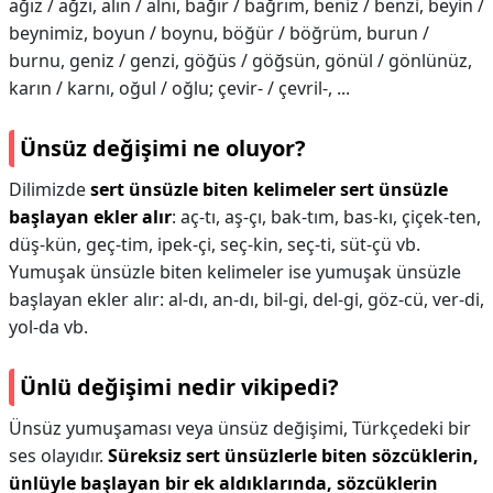
ağız / ağzı, alın / alnı, bağır / bağrım, beniz / benzi, beyin /
beynimiz, boyun / boynu, böğür / böğrüm, burun /
burnu, geniz / genzi, göğüs / göğsün, gönül / gönlünüz,
karın / karnı, oğul / oğlu; çevir- / çevril-, ...
Ünsüz değişimi ne oluyor?
Dilimizde
sert ünsüzle biten kelimeler sert ünsüzle
başlayan ekler alır
: aç-tı, aş-çı, bak-tım, bas-kı, çiçek-ten,
düş-kün, geç-tim, ipek-çi, seç-kin, seç-ti, süt-çü vb.
Yumuşak ünsüzle biten kelimeler ise yumuşak ünsüzle
başlayan ekler alır: al-dı, an-dı, bil-gi, del-gi, göz-cü, ver-di,
yol-da vb.
Ünlü değişimi nedir vikipedi?
Ünsüz yumuşaması veya ünsüz değişimi, Türkçedeki bir
ses olayıdır.
Süreksiz sert ünsüzlerle biten sözcüklerin,
ünlüyle başlayan bir ek aldıklarında, sözcüklerin