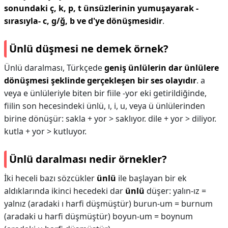
sonundaki ç, k, p, t ünsüzlerinin yumuşayarak -
sırasıyla- c, g/ğ, b ve d'ye dönüşmesidir
.
Ünlü düşmesi ne demek örnek?
Ünlü daralması, Türkçede
geniş ünlülerin dar ünlülere
dönüşmesi şeklinde gerçekleşen bir ses olayıdır
. a
veya e ünlüleriyle biten bir fiile -yor eki getirildiğinde,
fiilin son hecesindeki ünlü, ı, i, u, veya ü ünlülerinden
birine dönüşür: sakla + yor > saklıyor. dile + yor > diliyor.
kutla + yor > kutluyor.
Ünlü daralması nedir örnekler?
İki heceli bazı sözcükler
ünlü
ile başlayan bir ek
aldıklarında ikinci hecedeki dar
ünlü
düşer: yalın-ız =
yalnız (aradaki ı harfi düşmüştür) burun-um = burnum
(aradaki u harfi düşmüştür) boyun-um = boynum