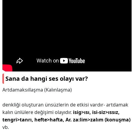
Sana da hangi ses olayı var?
Artdamaksıllaşma (Kalınlaşma)
denkliği oluşturan ünsüzlerin de etkisi vardır- artdamak
kalın ünlülere değişimi olayıdır.
isig>ısı, isi-siz>ıssız,
tengri>tanrı, hefte>hafta, Ar. za:lim>zalım (konuşma)
vb.