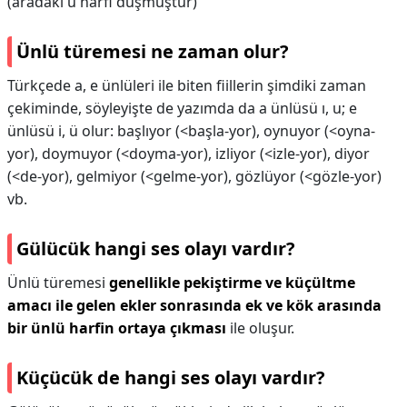
(aradaki u harfi düşmüştür)
Ünlü türemesi ne zaman olur?
Türkçede a, e ünlüleri ile biten fiillerin şimdiki zaman
çekiminde, söyleyişte de yazımda da a ünlüsü ı, u; e
ünlüsü i, ü olur: başlıyor (<başla-yor), oynuyor (<oyna-
yor), doymuyor (<doyma-yor), izliyor (<izle-yor), diyor
(<de-yor), gelmiyor (<gelme-yor), gözlüyor (<gözle-yor)
vb.
Gülücük hangi ses olayı vardır?
Ünlü türemesi
genellikle pekiştirme ve küçültme
amacı ile gelen ekler sonrasında ek ve kök arasında
bir ünlü harfin ortaya çıkması
ile oluşur.
Küçücük de hangi ses olayı vardır?