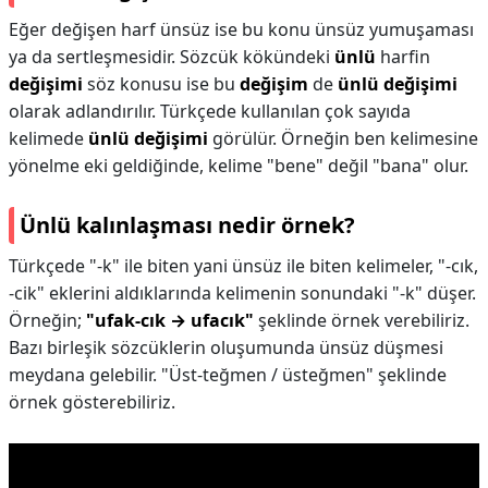
Eğer değişen harf ünsüz ise bu konu ünsüz yumuşaması
ya da sertleşmesidir. Sözcük kökündeki
ünlü
harfin
değişimi
söz konusu ise bu
değişim
de
ünlü değişimi
olarak adlandırılır. Türkçede kullanılan çok sayıda
kelimede
ünlü değişimi
görülür. Örneğin ben kelimesine
yönelme eki geldiğinde, kelime "bene" değil "bana" olur.
Ünlü kalınlaşması nedir örnek?
Türkçede "-k" ile biten yani ünsüz ile biten kelimeler, "-cık,
-cik" eklerini aldıklarında kelimenin sonundaki "-k" düşer.
Örneğin;
"ufak-cık → ufacık"
şeklinde örnek verebiliriz.
Bazı birleşik sözcüklerin oluşumunda ünsüz düşmesi
meydana gelebilir. "Üst-teğmen / üsteğmen" şeklinde
örnek gösterebiliriz.