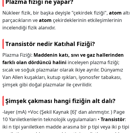
Plazma fiziği ne yapar?
Nükleer fizik, bir başka deyişle "çekirdek fiziği",
atom
altı
parçacıkların ve
atom
çekirdeklerinin etkileşimlerinin
incelendiği fizik alanıdır.
Transistör nedir Katıhal Fiziği?
Plazma Fiziği:
Maddenin katı, sıvı ve gaz hallerinden
farklı olan dördüncü halini
inceleyen plazma fiziği;
sıcak ve soğuk plazmalar olarak ikiye ayrılır. Dünyamız
Van Allen kuşakları, kutup ışıkları, iyonosfer tabakası,
şimşek gibi doğal plazmalar ile çevrilidir.
Şimşek çakması hangi fiziğin alt dalı?
-layer (mA) +Voc (Şekil Kaynak [6]' dan alınmıştır. ) Page
10 Yarıiletkenlerin teknolojik uygulamaları •
Transistör
:
iki n tipi yarıiletken madde arasına bir p tipi veya iki p tipi