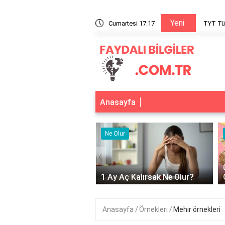
Yeni
TYT Türkçe temel kavramlar PDF nereden indirilir?
Cumartesi 17:17
Anasayfa
r
Ne Olur
‹
Adet Olmayınca Ne
1 Ay Aç Kalırsak Ne Olur?
Anasayfa
Örnekleri
Mehir örnekleri