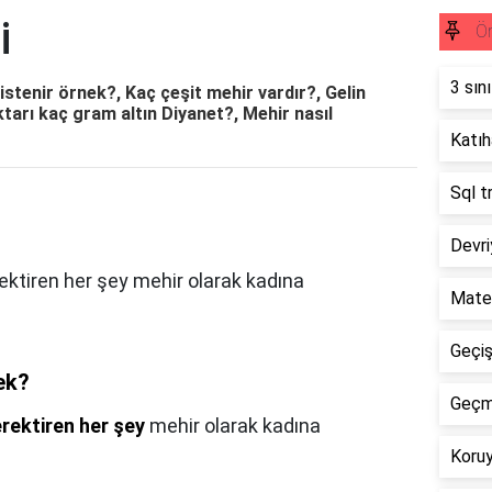
i
Ör
3 sın
istenir örnek?, Kaç çeşit mehir vardır?, Gelin
tarı kaç gram altın Diyanet?, Mehir nasıl
Katıha
Sql t
Devri
rektiren her şey mehir olarak kadına
Mate
Geçişl
ek?
Geçmi
erektiren her şey
mehir olarak kadına
Koruy