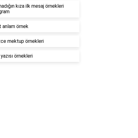
adığın kıza ilk mesaj örnekleri
agram
 anlam örnek
izce mektup örnekleri
yazısı örnekleri