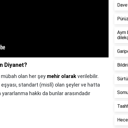
Davet
Pürüz
Aym b
dilek
Garipç
ın Diyanet?
Bildir
sı mübah olan her şey
mehir olarak
verilebilir.
Sürtü
 eşyası, standart (mislî) olan şeyler ve hatta
Somu
n yararlanma hakkı da bunlar arasındadır
Taah
Hece