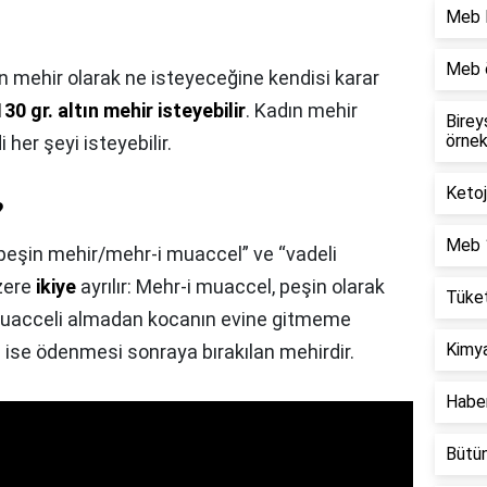
Meb l
Meb ö
ın mehir olarak ne isteyeceğine kendisi karar
130 gr. altın mehir isteyebilir
. Kadın mehir
Birey
örne
her şeyi isteyebilir.
Ketoj
?
Meb 1
peşin mehir/mehr-i muaccel” ve “vadeli
zere
ikiye
ayrılır: Mehr-i muaccel, peşin olarak
Tüket
muacceli almadan kocanın evine gitmeme
Kimya
 ise ödenmesi sonraya bırakılan mehirdir.
Haber
Bütün