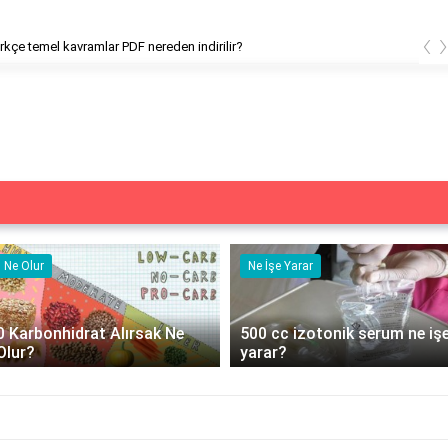
‹
TYT Türkçe temel kavramlar PDF nereden indirili
Ne Olur
Ne İşe Yarar
0 Karbonhidrat Alırsak Ne
500 cc izotonik serum ne iş
Olur?
yarar?