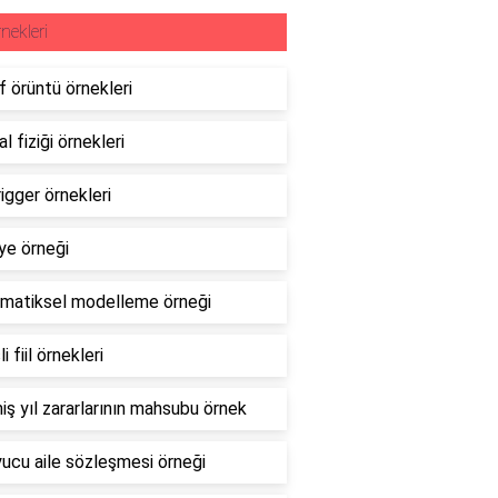
nekleri
ıf örüntü örnekleri
l fiziği örnekleri
rigger örnekleri
ye örneği
matiksel modelleme örneği
i fiil örnekleri
ş yıl zararlarının mahsubu örnek
ucu aile sözleşmesi örneği