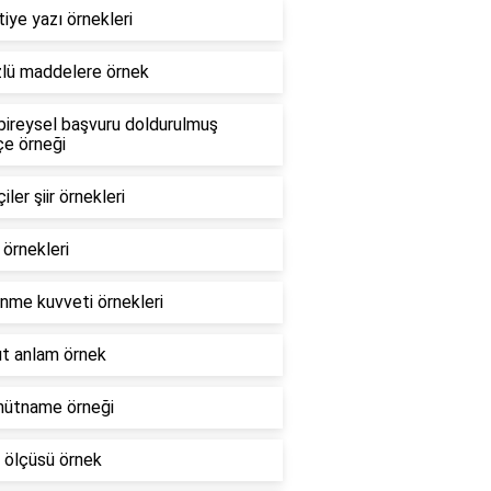
iye yazı örnekleri
lü maddelere örnek
ireysel başvuru doldurulmuş
çe örneği
iler şiir örnekleri
i örnekleri
nme kuvveti örnekleri
t anlam örnek
hütname örneği
 ölçüsü örnek