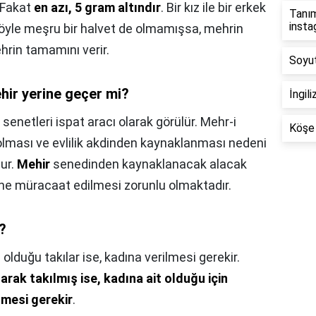
. Fakat
en azı, 5 gram altındır
. Bir kız ile bir erkek
Tanım
inst
böyle meşru bir halvet de olmamışsa, mehrin
hrin tamamını verir.
Soyut
hir yerine geçer mi?
İngil
senetleri ispat aracı olarak görülür. Mehr-i
Köşe 
kili olması ve evlilik akdinden kaynaklanması nedeni
nur.
Mehir
senedinden kaynaklanacak alacak
'ne müracaat edilmesi zorunlu olmaktadır.
?
 olduğu takılar ise, kadına verilmesi gerekir.
larak takılmış ise, kadına ait olduğu için
mesi gerekir
.