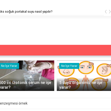
‹
ks soğuk portakal suyu nasıl yapılır?
Ne İşe Yarar
Ne İşe Yarar
500 cc izotonik serum ne işe
5 duyu organımız ne işe
yarar?
yarar?
benzeşmesi örnek