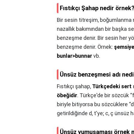
Fıstıkçı Şahap nedir örnek
Bir sesin titreşim, boğumlanma 
nazallık bakımından bir başka s
benzeşme denir. Bir sesin her 
benzeşme denir. Örnek:
şemsiye 
bunlar>bunnar
vb.
Ünsüz benzeşmesi adı nedi
Fıstıkçı şahap,
Türkçedeki sert s
öbeğidir
. Türkçe'de bir sözcük “f,
biriyle bitiyorsa bu sözcüklere “d
getirildiğinde d, t'ye; c, ç ünsüz
Ünsüz yumuşaması örnek 