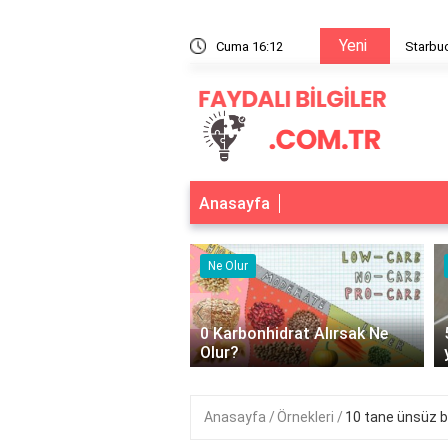
Yeni
ortakal suyu nasıl yapılır?
Cuma 16:12
Starbuc
Anasayfa
r
Ne Olur
‹
0 Karbonhidrat Alırsak Ne
Aç Kalırsak Ne Olur?
Olur?
Anasayfa
Örnekleri
10 tane ünsüz 