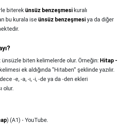
rle biterek
ünsüz benzeşmesi
kuralı
ndan bu kurala ise
ünsüz benzeşmesi
ya da diğer
ektedir.
ayı?
nsüzle biten kelimelerde olur. Örneğin:
Hitap -
p kelimesi ek aldığında ''Hitaben'' şeklinde yazılır.
e -e, -a, -ı, -i, -de ya da -den ekleri
 olur.
hap
) (A1) - YouTube.