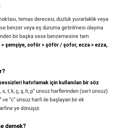
?
noktası, temas derecesi, düzlük yuvarlaklık veya
ese benzer veya eş duruma getirilmesi olayına
yönden bir başka sese benzemesine tam
> şemşiye, soför > şöför / şofor, ecza > ezza,
r?
essizleri hatırlamak için kullanılan bir söz
 s, t, k, ç, ş, h, p” ünsüz harflerinden (sert ünsüz)
” ve “c” ünsüz harfi ile başlayan bir ek
 harfine ye dönüşür.
ne demek?