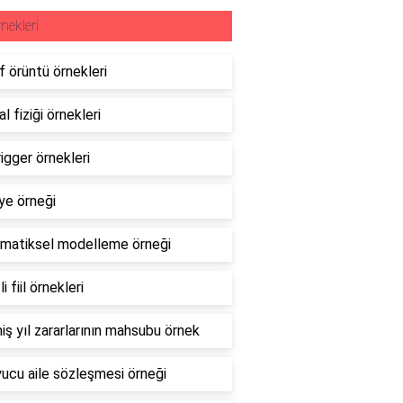
nekleri
ıf örüntü örnekleri
l fiziği örnekleri
rigger örnekleri
ye örneği
matiksel modelleme örneği
i fiil örnekleri
ş yıl zararlarının mahsubu örnek
ucu aile sözleşmesi örneği