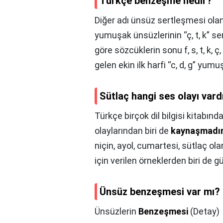
Türkçe benzeşme nedir?
Diğer adı ünsüz sertleşmesi olan
yumuşak ünsüzlerinin “ç, t, k” se
göre sözcüklerin sonu f, s, t, k, ç
gelen ekin ilk harfi “c, d, g” yum
Sütlaç hangi ses olayı vard
Türkçe birçok dil bilgisi kitabınd
olaylarından biri de
kaynaşmadı
niçin, ayol, cumartesi, sütlaç ol
için verilen örneklerden biri de 
Ünsüz benzeşmesi var mı?
Ünsüzlerin
Benzeşmesi
(Detay)