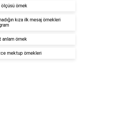
 ölçüsü örnek
adığın kıza ilk mesaj örnekleri
agram
 anlam örnek
izce mektup örnekleri