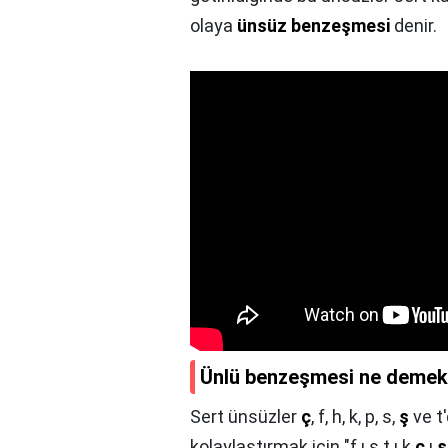
olaya
ünsüz benzeşmesi
denir.
Ünlü benzeşmesi ne deme
Sert ünsüzler
ç
, f, h, k, p, s,
ş
ve t
kolaylaştırmak için "f ı s t ı k
ç
ı
ş