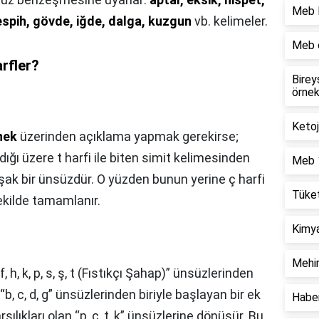
Meb l
tespih, gövde, iğde, dalga, kuzgun
vb. kelimeler.
Meb ö
rfler?
Birey
örne
Ketoj
nek
üzerinden açıklama yapmak gerekirse;
ldığı üzere t harfi ile biten simit kelimesinden
Meb 1
şak bir ünsüzdür. O yüzden bunun yerine ç harfi
Tüket
şekilde tamamlanır.
Kimya
Mehir
 h, k, p, s, ş, t (Fıstıkçı Şahap)” ünsüzlerinden
“b, c, d, g” ünsüzlerinden biriyle başlayan bir ek
Haber
şılıkları olan “p, ç, t, k” ünsüzlerine dönüşür. Bu