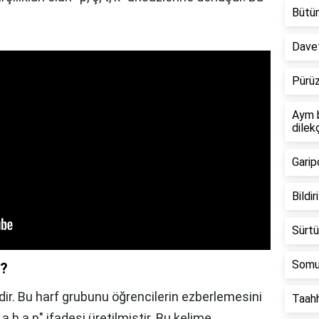
Bütün
Davet
Pürüz
Aym b
dilek
Garipç
Bildir
Sürtü
Somu
k?
'dir. Bu harf grubunu öğrencilerin ezberlemesini
Taah
a h a p" ifadesi üretilmiştir. Bu kelime