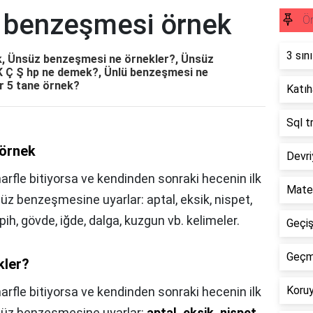
 benzeşmesi örnek
Ör
3 sın
, Ünsüz benzeşmesi ne örnekler?, Ünsüz
K Ç Ş hp ne demek?, Ünlü benzeşmesi ne
r 5 tane örnek?
Katıha
Sql t
 örnek
Devri
arfle bitiyorsa ve kendinden sonraki hecenin ilk
Mate
süz benzeşmesine uyarlar: aptal, eksik, nispet,
pih, gövde, iğde, dalga, kuzgun vb. kelimeler.
Geçişl
Geçmi
kler?
Koruy
arfle bitiyorsa ve kendinden sonraki hecenin ilk
ünsüz benzeşmesine uyarlar:
aptal, eksik, nispet,