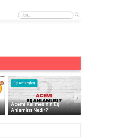
›
Doğal gübre nedir?
Eş Anlamlısı
Eş Anlamlısı
›
Acemi Kelimesinin Eş
Aç Kelimesinin Eş Anla
Anlamlısı Nedir?
Nedir?