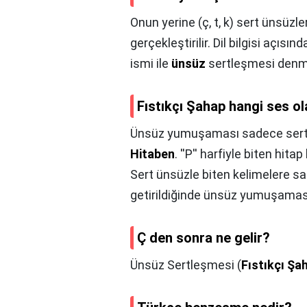
Onun yerine (ç, t, k) sert ünsüzle
gerçekleştirilir. Dil bilgisi açısı
ismi ile
ünsüz
sertleşmesi denm
Fıstıkçı Şahap hangi ses ol
Ünsüz yumuşaması sadece sert ü
Hitaben
. ''P'' harfiyle biten hita
Sert ünsüzle biten kelimelere sadec
getirildiğinde ünsüz yumuşaması
Ç den sonra ne gelir?
Ünsüz Sertleşmesi (
Fıstıkçı Şa