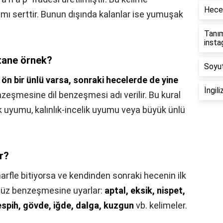
Hece
mı serttir. Bunun dışında kalanlar ise yumuşak
Tanım
inst
tane örnek?
Soyut
 ön bir ünlü varsa, sonraki hecelerde de yine
İngil
nzeşmesine dil benzeşmesi adı verilir. Bu kural
ık uyumu, kalınlık-incelik uyumu veya büyük ünlü
r?
arfle bitiyorsa ve kendinden sonraki hecenin ilk
ünsüz benzeşmesine uyarlar:
aptal, eksik, nispet,
tespih, gövde, iğde, dalga, kuzgun
vb. kelimeler.