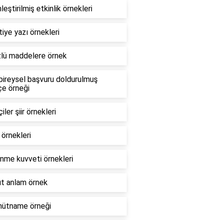
leştirilmiş etkinlik örnekleri
iye yazı örnekleri
lü maddelere örnek
ireysel başvuru doldurulmuş
çe örneği
iler şiir örnekleri
i örnekleri
nme kuvveti örnekleri
t anlam örnek
hütname örneği