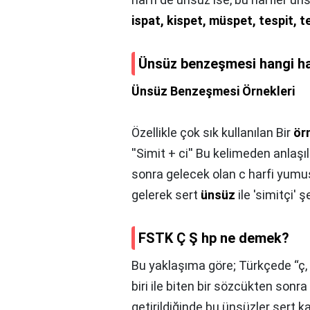
ispat, kispet, müspet, tespit, 
Ünsüz benzeşmesi hangi ha
Ünsüz Benzeşmesi Örnekleri
Özellikle çok sık kullanılan Bir
ör
''Simit + ci'' Bu kelimeden anlaşı
sonra gelecek olan c harfi yumu
gelerek sert
ünsüz
ile 'simitçi' 
FSTK Ç Ş hp ne demek?
Bu yaklaşıma göre; Türkçede “ç, f,
biri ile biten bir sözcükten sonra 
getirildiğinde bu ünsüzler sert kar