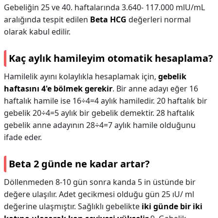
Gebeliğin 25 ve 40. haftalarında 3.640- 117.000 mlU/mL
aralığında tespit edilen
Beta HCG
değerleri normal
olarak kabul edilir.
Kaç aylık hamileyim otomatik hesaplama?
Hamilelik ayını kolaylıkla hesaplamak için,
gebelik
haftasını 4'e bölmek gerekir
. Bir anne adayı eğer 16
haftalık hamile ise 16÷4=4 aylık hamiledir. 20 haftalık bir
gebelik 20÷4=5 aylık bir gebelik demektir. 28 haftalık
gebelik anne adayının 28÷4=7 aylık hamile olduğunu
ifade eder.
Beta 2 günde ne kadar artar?
Döllenmeden 8-10 gün sonra kanda 5 in üstünde bir
değere ulaşılır. Adet gecikmesi olduğu gün 25 ıU/ ml
değerine ulaşmıştır. Sağlıklı gebelikte
iki günde bir iki