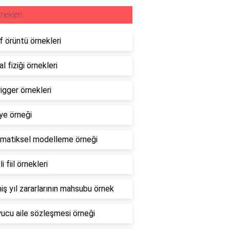
nekleri
ıf örüntü örnekleri
l fiziği örnekleri
rigger örnekleri
ye örneği
matiksel modelleme örneği
i fiil örnekleri
ş yıl zararlarının mahsubu örnek
ucu aile sözleşmesi örneği