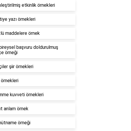
leştirilmiş etkinlik örnekleri
iye yazı örnekleri
lü maddelere örnek
ireysel başvuru doldurulmuş
çe örneği
iler şiir örnekleri
i örnekleri
nme kuvveti örnekleri
t anlam örnek
hütname örneği