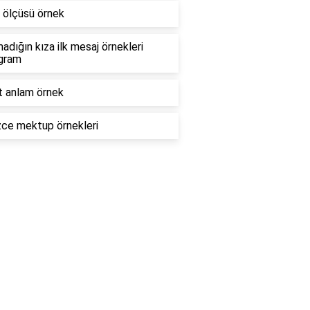
 ölçüsü örnek
adığın kıza ilk mesaj örnekleri
agram
 anlam örnek
izce mektup örnekleri