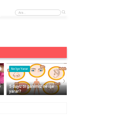
›
Akran danişmanliği nedir?
Ne İşe Yarar
Eş Anlamlısı
›
e
5 duyu organımız ne işe
Acemi Kelimesinin Eş
yarar?
Anlamlısı Nedir?