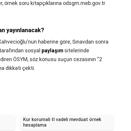
ler, örnek soru kitapçıklarına odsgm.meb.gov.tr
an yayınlanacak?
Kahvecioğlu'nun haberine göre, Sınavdan sonra
 tarafından sosyal
paylaşım
sitelerinde
ldiren ÖSYM, söz konusu suçun cezasının “2
a dikkati çekti.
Kur korumali tl vadeli mevduat örnek
hesaplama