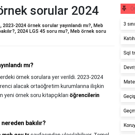
örnek sorular 2024
Ör
3 sın
, 2023-2024 örnek sorular yayınlandı mı?, Meb
 bakılır?, 2024 LGS 45 soru mu?, Meb örnek soru
Katıha
Sql t
yınlandı mı?
Devri
lerdeki örnek sorulara yer verildi. 2023-2024
Mate
ğrenci alacak ortaöğretim kurumlarına ilişkin
n yeni örnek soru kitapçıkları
öğrencilerin
Geçişl
Geçmi
 nereden bakılır?
Koruy
.meb.gov.tr
sayfasından ulaşılabiliyor. Temel