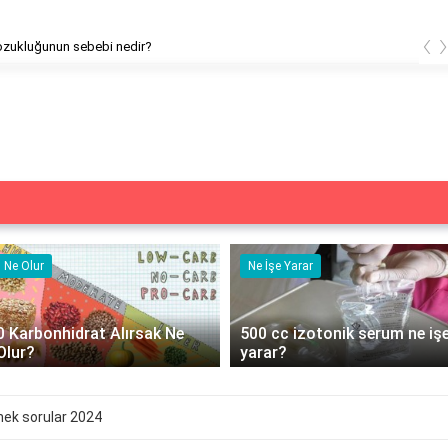
‹
Adet bozukluğunun sebebi nedir?
Ne Olur
Ne İşe Yarar
0 Karbonhidrat Alırsak Ne
500 cc izotonik serum ne iş
Olur?
yarar?
nek sorular 2024