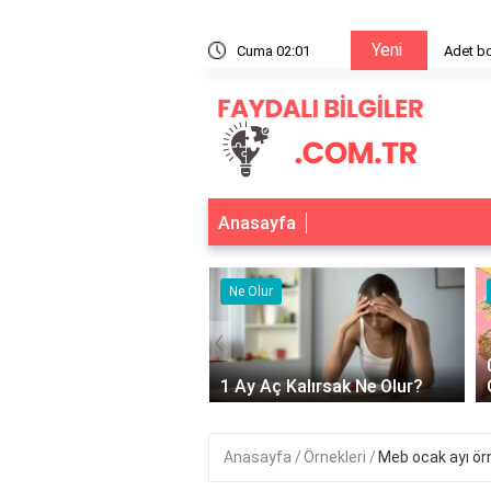
Yeni
t bozukluğunun sebebi nedir?
Cuma 02:01
Anasayfa
r
Ne Olur
‹
Adet Olmayınca Ne
1 Ay Aç Kalırsak Ne Olur?
Anasayfa
Örnekleri
Meb ocak ayı ör