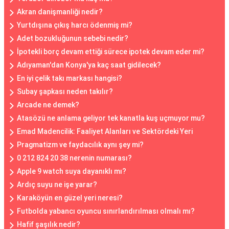
Akran danişmanliği nedir?
Yurtdışına çıkış harcı ödenmiş mi?
Adet bozukluğunun sebebi nedir?
İpotekli borç devam ettiği sürece ipotek devam eder mi?
Adıyaman'dan Konya'ya kaç saat gidilecek?
En iyi çelik takı markası hangisi?
Subay şapkası neden takılır?
Arcade ne demek?
Atasözü ne anlama geliyor tek kanatla kuş uçmuyor mu?
Emad Madencilik: Faaliyet Alanları ve Sektördeki Yeri
Pragmatizm ve faydacılık aynı şey mi?
0 212 824 20 38 nerenin numarası?
Apple 9 watch suya dayanıklı mı?
Ardıç suyu ne işe yarar?
Karaköyün en güzel yeri neresi?
Futbolda yabancı oyuncu sınırlandırılması olmalı mı?
Hafif şaşılık nedir?