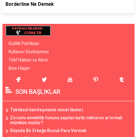
Borderline Ne Demek
Gizlilik Politikası
Kullanıcı Sözleşmesi
Telif Hakları ve Alıntı
Bize Ulaşın
SON BAŞLIKLAR
Taktiksel kentleşmenin temel ilkeleri
Zorunlu emeklilik fonuna yapılan katkı miktarını artırmak
mümkün müdür?
Rüyada Bir Erkeğe Bozuk Para Vermek