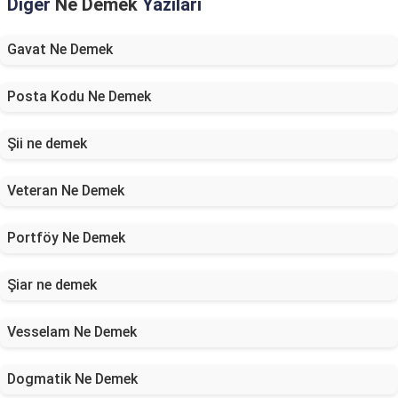
Diğer
Ne Demek
Yazıları
Gavat Ne Demek
Posta Kodu Ne Demek
Şii ne demek
Veteran Ne Demek
Portföy Ne Demek
Şiar ne demek
Vesselam Ne Demek
Dogmatik Ne Demek