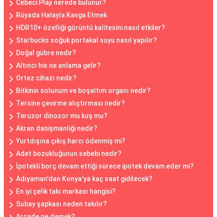
Cebeci Plajı nerede bulunur?
Rüyada Halayla Kavga Etmek
HDR10+ özelliği görüntü kalitesini nasıl etkiler?
Starbucks soğuk portakal suyu nasıl yapılır?
Doğal gübre nedir?
Altıncı his ne anlama gelir?
Ortez cihazı nedir?
Bitkinin solunum ve boşaltım organı nedir?
Tersine çevirme alıştırması nedir?
Teruzor dinozor mu kuş mu?
Akran danişmanliği nedir?
Yurtdışına çıkış harcı ödenmiş mi?
Adet bozukluğunun sebebi nedir?
İpotekli borç devam ettiği sürece ipotek devam eder mi?
Adıyaman'dan Konya'ya kaç saat gidilecek?
En iyi çelik takı markası hangisi?
Subay şapkası neden takılır?
Arcade ne demek?