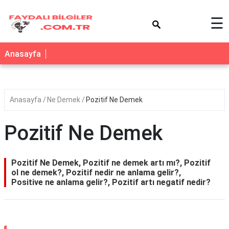
×
☰
Anasayfa
Anasayfa
Ne Demek
Pozitif Ne Demek
Pozitif Ne Demek
Pozitif Ne Demek, Pozitif ne demek artı mı?, Pozitif
ol ne demek?, Pozitif nedir ne anlama gelir?,
Positive ne anlama gelir?, Pozitif artı negatif nedir?