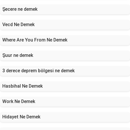
Şecere ne demek
Vecd Ne Demek
Where Are You From Ne Demek
Şuur ne demek
3 derece deprem bölgesi ne demek
Hasbihal Ne Demek
Work Ne Demek
Hidayet Ne Demek