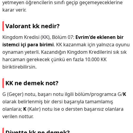
yetmeyen öğrencilerin sınıfı geçip geçemeyeceklerine
karar verir.
Valorant kk nedir?
Kingdom Kredisi (KK), Bölüm 07:
Evrim'de eklenen bir
istemci içi para birimi
. KK kazanmak için yalnızca oyunu
oynaman yeterli. Kazandığın Kingdom Kredilerini sık sık
harcaman gerekecek çünkü en fazla 10.000 KK
biriktirebilirsin.
KK ne demek not?
G (Geçer) notu, başarı notu ilgili bölüm/programca G/
K
olarak belirlenmiş bir dersi başarıyla tamamlamış
olanlara;
K
(Kalır) notu ise o dersten başarısız olanlara
verilen nottur.
Diyette kk ne demek?