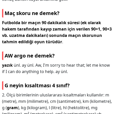
Maç skoru ne demek?
Futbolda bir maçın 90 dakikalık süresi (ek olarak
hakem tarafından kayıp zaman için verilen 90+1, 90+3
vb. uzatma dakikaları) sonunda maçın skorunun
tahmin edildiği oyun türüdür
.
AW argo ne demek?
yazık
ünl. ay ünl. Aw, I'm sorry to hear that; let me know
if I can do anything to help. ay ünl.
G neyin kısaltması 4 sınıf?
2. Ölçü birimlerinin uluslararası kısaltmaları kullanılır: m
(metre), mm (milimetre), cm (santimetre), km (kilometre),
g (
gram
), kg (kilogram), l (litre), hl (hektolitre), mg