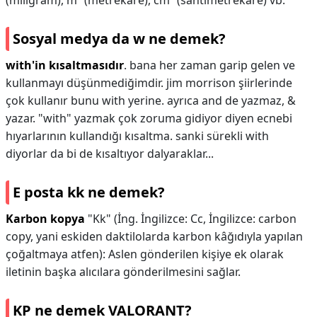
(miligram), m² (metrekare), cm² (santimetrekare) vb.
Sosyal medya da w ne demek?
with'in kısaltmasıdır
. bana her zaman garip gelen ve
kullanmayı düşünmediğimdir. jim morrison şiirlerinde
çok kullanır bunu with yerine. ayrıca and de yazmaz, &
yazar. "with" yazmak çok zoruma gidiyor diyen ecnebi
hıyarlarının kullandığı kısaltma. sanki sürekli with
diyorlar da bi de kısaltıyor dalyaraklar...
E posta kk ne demek?
Karbon kopya
"Kk" (İng. İngilizce: Cc, İngilizce: carbon
copy, yani eskiden daktilolarda karbon kâğıdıyla yapılan
çoğaltmaya atfen): Aslen gönderilen kişiye ek olarak
iletinin başka alıcılara gönderilmesini sağlar.
KP ne demek VALORANT?