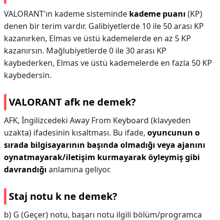
VALORANT'ın kademe sisteminde
kademe puanı
(KP)
denen bir terim vardır. Galibiyetlerde 10 ile 50 arası KP
kazanırken, Elmas ve üstü kademelerde en az 5 KP
kazanırsın. Mağlubiyetlerde 0 ile 30 arası KP
kaybederken, Elmas ve üstü kademelerde en fazla 50 KP
kaybedersin.
VALORANT afk ne demek?
AFK, İngilizcedeki Away From Keyboard (klavyeden
uzakta) ifadesinin kısaltması. Bu ifade,
oyuncunun o
sırada bilgisayarının başında olmadığı veya ajanını
oynatmayarak/iletişim kurmayarak öyleymiş gibi
davrandığı
anlamına geliyor.
Staj notu k ne demek?
b) G (Geçer) notu, başarı notu ilgili bölüm/programca