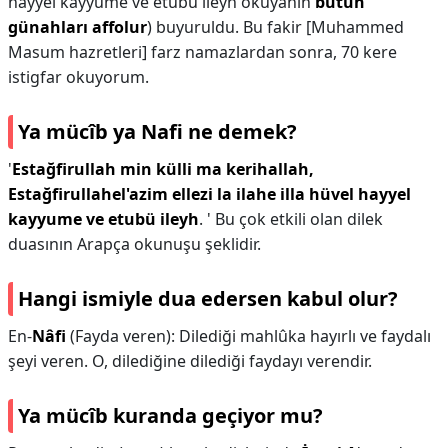
hayyel kayyume ve etubü ileyh okuyanın
bütün
günahları affolur
) buyuruldu. Bu fakir [Muhammed
Masum hazretleri] farz namazlardan sonra, 70 kere
istigfar okuyorum.
Ya mücîb ya Nafi ne demek?
'
Estağfirullah min külli ma kerihallah,
Estağfirullahel'azim ellezi la ilahe illa hüvel hayyel
kayyume ve etubü ileyh
. ' Bu çok etkili olan dilek
duasının Arapça okunuşu şeklidir.
Hangi ismiyle dua edersen kabul olur?
En-
Nâfi
(Fayda veren): Dilediği mahlûka hayırlı ve faydalı
şeyi veren. O, dilediğine dilediği faydayı verendir.
Ya mücîb kuranda geçiyor mu?