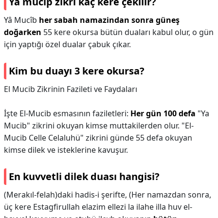
Ya mucip zikri kaç kere çekilir?
Yâ Mucîb
her sabah namazindan sonra güneş
doğarken
55 kere okursa bütün duaları kabul olur, o gün
için yaptığı özel dualar çabuk çıkar.
Kim bu duayı 3 kere okursa?
El Mucib Zikrinin Fazileti ve Faydaları
İşte El-Mucib esmasının faziletleri:
Her gün 100 defa
"Ya
Mucib" zikrini okuyan kimse muttakilerden olur. "El-
Mucib Celle Celaluhü" zikrini günde 55 defa okuyan
kimse dilek ve isteklerine kavuşur.
En kuvvetli dilek duası hangisi?
(Merakıl-felah)daki hadis-i şerifte, (Her namazdan sonra,
üç kere Estagfirullah elazim ellezi la ilahe illa huv el-