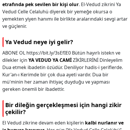
etrafında pek sevilen bir kişi olur
. El-Vedud zikrini Ya
Vedud Celle Celaluhü diyerek bir yemeğe okursa o
yemekten yiyen hanımı ile birlikte aralarındaki sevgi artar
ve güçlenir.
Ya Vedud neye iyi gelir?
ABONE OL https://bit.ly/3sEfIE0 Bütün hayırlı istekn ve
dilekler için
YA VEDUD YA CAMİ
ZİKİRLERİNİ Dinleyelim
Dua etmek ibadetin özüdür. Deniliyor hadis-i şeriflerde.
Kur'an-ı Kerimde bir çok dua ayeti vardır. Dua bir
mü'minin her zaman ihtiyaç duyduğu ve yapması
gereken önemli bir ibadettir.
Bir dileğin gerçekleşmesi için hangi zikir
çekilir?
El Vedud zikrine devam eden kişilerin
kalbi nurlanır ve