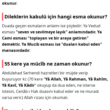
okunur
.
Dileklerin kabulü için hangi esma okunur?
Duada geçen esmaların anlamı ise şöyledir: Ya Vedud
esması
"seven ve sevilmeye layık" anlamındadır.
Ya
Cami esması "toplayan ve bir araya getiren"
demektir.
Ya Mucib esması ise "duaları kabul eden"
manasındadır
.
55 kere ya mücîb ne zaman okunur?
Abdülehad Serhendi hazretleri bir müjde verip
buyuruyor ki: (70 kere “
Yâ Allah, Yâ Rahman, Yâ Rahîm,
Yâ Kavî, Yâ Kâdir
” okuyup da dua eden, ne isterse
istesin, Cenâb-ı Hak duasını kabul eder ve ne muradı
varsa verir.) Allah rızası için okumalı.