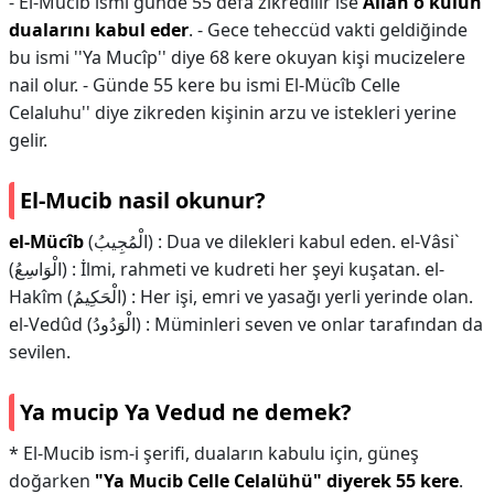
- El-Mücîb ismi günde 55 defa zikredilir ise
Allah o kulun
dualarını kabul eder
. - Gece teheccüd vakti geldiğinde
bu ismi ''Ya Mucîp'' diye 68 kere okuyan kişi mucizelere
nail olur. - Günde 55 kere bu ismi El-Mücîb Celle
Celaluhu'' diye zikreden kişinin arzu ve istekleri yerine
gelir.
El-Mucib nasil okunur?
el-Mücîb
(الْمُجِيبُ) : Dua ve dilekleri kabul eden. el-Vâsi`
(الْوَاسِعُ) : İlmi, rahmeti ve kudreti her şeyi kuşatan. el-
Hakîm (الْحَكِيمُ) : Her işi, emri ve yasağı yerli yerinde olan.
el-Vedûd (الْوَدُودُ) : Müminleri seven ve onlar tarafından da
sevilen.
Ya mucip Ya Vedud ne demek?
* El-Mucib ism-i şerifi, duaların kabulu için, güneş
doğarken
"Ya Mucib Celle Celalühü" diyerek 55 kere
.