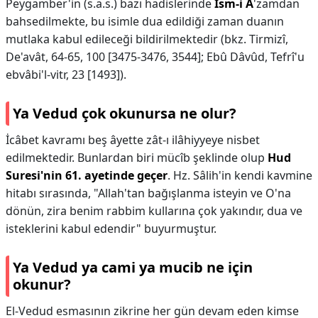
Peygamber'in (s.a.s.) bazı hadislerinde
İsm-i A
'zamdan
bahsedilmekte, bu isimle dua edildiği zaman duanın
mutlaka kabul edileceği bildirilmektedir (bkz. Tirmizî,
De'avât, 64-65, 100 [3475-3476, 3544]; Ebû Dâvûd, Tefrî'u
ebvâbi'l-vitr, 23 [1493]).
Ya Vedud çok okunursa ne olur?
İcâbet kavramı beş âyette zât-ı ilâhiyyeye nisbet
edilmektedir. Bunlardan biri mücîb şeklinde olup
Hud
Suresi'nin 61. ayetinde geçer
. Hz. Sâlih'in kendi kavmine
hitabı sırasında, "Allah'tan bağışlanma isteyin ve O'na
dönün, zira benim rabbim kullarına çok yakındır, dua ve
isteklerini kabul edendir" buyurmuştur.
Ya Vedud ya cami ya mucib ne için
okunur?
El-Vedud esmasının zikrine her gün devam eden kimse