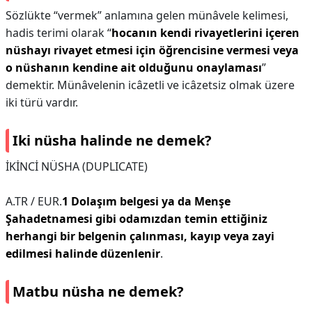
Sözlükte “vermek” anlamına gelen münâvele kelimesi,
hadis terimi olarak “
hocanın kendi rivayetlerini içeren
nüshayı rivayet etmesi için öğrencisine vermesi veya
o nüshanın kendine ait olduğunu onaylaması
”
demektir. Münâvelenin icâzetli ve icâzetsiz olmak üzere
iki türü vardır.
Iki nüsha halinde ne demek?
İKİNCİ NÜSHA (DUPLICATE)
A.TR / EUR.
1 Dolaşım belgesi ya da Menşe
Şahadetnamesi gibi odamızdan temin ettiğiniz
herhangi bir belgenin çalınması, kayıp veya zayi
edilmesi halinde düzenlenir
.
Matbu nüsha ne demek?