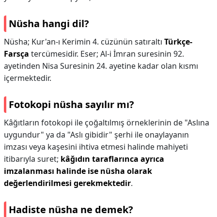
Nüsha hangi dil?
Nüsha; Kur'an-ı Kerimin 4. cüzünün satıraltı
Türkçe-
Farsça
tercümesidir. Eser; Al-i İmran suresinin 92.
ayetinden Nisa Suresinin 24. ayetine kadar olan kısmı
içermektedir.
Fotokopi nüsha sayılır mı?
Kâğıtların fotokopi ile çoğaltılmış örneklerinin de "Aslına
uygundur" ya da "Aslı gibidir" şerhi ile onaylayanın
imzası veya kaşesini ihtiva etmesi halinde mahiyeti
itibarıyla suret;
kâğıdın taraflarınca ayrıca
imzalanması halinde ise nüsha olarak
değerlendirilmesi gerekmektedir
.
Hadiste nüsha ne demek?