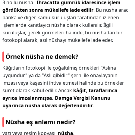
3 no.lu nüsha :
İhracatta gümrük idaresince işlem
gördükten sonra mükellefe iade edilir
. Bu nüsha aracı
banka ve diğer kamu kuruluşları tarafından izlenen
işlemlerde kanıtlayıcı nüsha olarak kullanılır. İlgili
kuruluşlar, gerek görmeleri halinde, bu nüshadan bir
fotokopi alarak, asıl nüshayı mükellefe iade eder.
Örnek nüsha ne demek?
Kâğıtların fotokopi ile çoğaltılmış örnekleri "Aslına
uygundur" ya da "Aslı gibidir" şerhi ile onaylayanın
imzası veya kaşesini ihtiva etmesi halinde bu örnekler
suret olarak kabul edilir. Ancak
kâğıt, taraflarınca
ayrıca imzalanmışsa, Damga Vergisi Kanunu
uyarınca nüsha olarak değerlendirilir
.
Nüsha eş anlamı nedir?
yazı veya resim kopyası,
nüsha
.