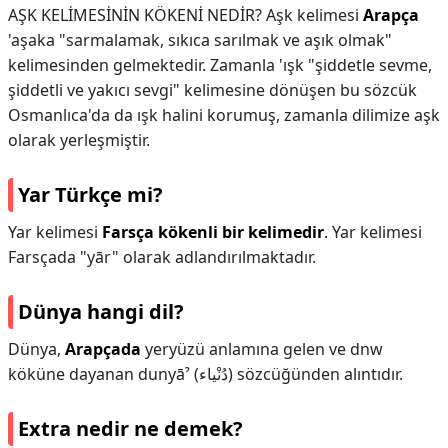
AŞK KELİMESİNİN KÖKENİ NEDİR? Aşk kelimesi
Arapça
'aşaka "sarmalamak, sıkıca sarılmak ve aşık olmak"
kelimesinden gelmektedir. Zamanla 'ışk "şiddetle sevme,
şiddetli ve yakıcı sevgi" kelimesine dönüşen bu sözcük
Osmanlıca'da da ışk halini korumuş, zamanla dilimize aşk
olarak yerleşmiştir.
Yar Türkçe mi?
Yar kelimesi
Farsça kökenli bir kelimedir
. Yar kelimesi
Farsçada "yār" olarak adlandırılmaktadır.
Dünya hangi dil?
Dünya,
Arapçada
yeryüzü anlamına gelen ve dnw
köküne dayanan dunyāˀ (دُنْياء) sözcüğünden alıntıdır.
Extra nedir ne demek?