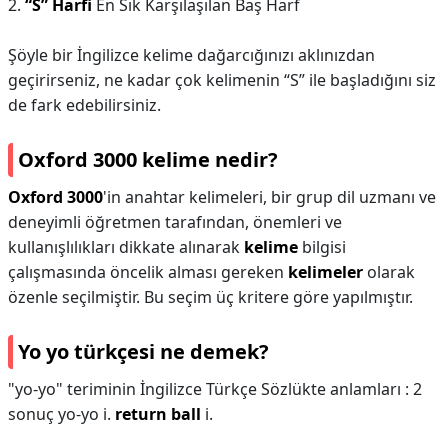
2.
“S” Harfi
En Sık Karşılaşılan Baş Harf
Şöyle bir İngilizce kelime dağarcığınızı aklınızdan
geçirirseniz, ne kadar çok kelimenin “S” ile başladığını siz
de fark edebilirsiniz.
Oxford 3000 kelime nedir?
Oxford 3000
'in anahtar kelimeleri, bir grup dil uzmanı ve
deneyimli öğretmen tarafından, önemleri ve
kullanışlılıkları dikkate alınarak
kelime
bilgisi
çalışmasında öncelik alması gereken
kelimeler
olarak
özenle seçilmiştir. Bu seçim üç kritere göre yapılmıştır.
Yo yo türkçesi ne demek?
"yo-yo" teriminin İngilizce Türkçe Sözlükte anlamları : 2
sonuç yo-yo i.
return ball
i.