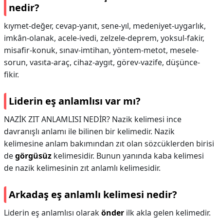
nedir?
kıymet-değer, cevap-yanıt, sene-yıl, medeniyet-uygarlık,
imkân-olanak, acele-ivedi, zelzele-deprem, yoksul-fakir,
misafir-konuk, sınav-imtihan, yöntem-metot, mesele-
sorun, vasıta-araç, cihaz-aygıt, görev-vazife, düşünce-
fikir.
Liderin eş anlamlısı var mı?
NAZİK ZIT ANLAMLISI NEDİR? Nazik kelimesi ince
davranışlı anlamı ile bilinen bir kelimedir. Nazik
kelimesine anlam bakımından zıt olan sözcüklerden birisi
de
görgüsüz
kelimesidir. Bunun yanında kaba kelimesi
de nazik kelimesinin zıt anlamlı kelimesidir.
Arkadaş eş anlamlı kelimesi nedir?
Liderin eş anlamlısı olarak
önder
ilk akla gelen kelimedir.