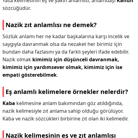
Yasa kelimesinin eş ve yakın anlamlısı, anlamdaşı
Kanun
sözcüğüdür.
Nazik zıt anlamlısı ne demek?
Sözlük anlamı her ne kadar başkalarına karşı incelik ve
saygıyla davranmak olsa da nezaket her birimiz için
bundan daha fazlasını ya da farklı şeyleri ifade edebilir.
Nazik olmak
kimimiz için düşünceli davranmak,
kimimiz için yardımsever olmak, kimimiz için ise
empati gösterebilmek
.
Eş anlamlı kelimelere örnekler nelerdir?
Kaba
kelimesine anlam bakımından göz atıldığında,
nazik kelimesiyle zıt anlama sahip olduğu görülüyor.
Kaba ve nazik sözcükleri birbirine zıt olan iki kelimedir.
Nazik kelimesinin eş ve zıt anlamlısı