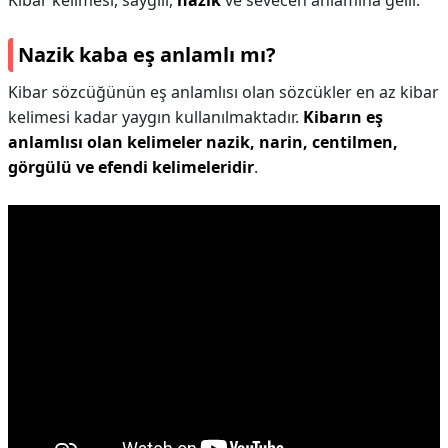
Kibar kelimesi, saygılı,
nazik
ve sevecen anlamına gelir.
Nazik kaba eş anlamlı mı?
Kibar sözcüğünün eş anlamlısı olan sözcükler en az kibar
kelimesi kadar yaygın kullanılmaktadır.
Kibarın eş
anlamlısı olan kelimeler nazik, narin, centilmen,
görgülü ve efendi kelimeleridir
.