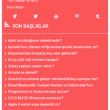
Telif Hakları ve Alıntı
Bize Ulaşın
SON BAŞLIKLAR
Adet bozukluğunun sebebi nedir?
İpotekli borç devam ettiği sürece ipotek devam eder mi?
Adıyaman'dan Konya'ya kaç saat gidilecek?
En iyi çelik takı markası hangisi?
Subay şapkası neden takılır?
Arcade ne demek?
Atasözü ne anlama geliyor tek kanatla kuş uçmuyor mu?
Emad Madencilik: Faaliyet Alanları ve Sektördeki Yeri
Pragmatizm ve faydacılık aynı şey mi?
0 212 824 20 38 nerenin numarası?
Apple 9 watch suya dayanıklı mı?