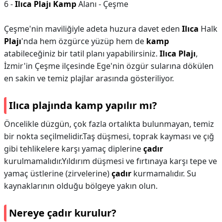
6 -
Ilıca Plajı Kamp
Alanı - Çeşme
Çeşme'nin maviliğiyle adeta huzura davet eden
Ilıca
Halk
Plajı
'nda hem özgürce yüzüp hem de
kamp
atabileceğiniz bir tatil planı yapabilirsiniz.
Ilıca Plajı
,
İzmir'in Çeşme ilçesinde Ege'nin özgür sularına dökülen
en sakin ve temiz plajlar arasında gösteriliyor.
Ilıca plajında kamp yapılır mı?
Öncelikle düzgün, çok fazla ortalıkta bulunmayan, temiz
bir nokta seçilmelidir.Taş düşmesi, toprak kayması ve çığ
gibi tehlikelere karşı yamaç diplerine
çadır
kurulmamalıdır.Yıldırım düşmesi ve fırtınaya karşı tepe ve
yamaç üstlerine (zirvelerine)
çadır
kurmamalıdır. Su
kaynaklarının olduğu bölgeye yakın olun.
Nereye çadır kurulur?