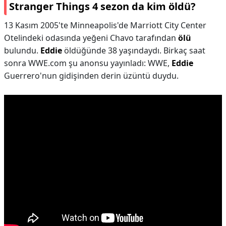
Stranger Things 4 sezon da kim öldü?
13 Kasım 2005'te Minneapolis'de Marriott City Center
Otelindeki odasında yeğeni Chavo tarafından
ölü
bulundu.
Eddie
öldüğünde 38 yaşındaydı. Birkaç saat
sonra WWE.com şu anonsu yayınladı: WWE,
Eddie
Guerrero'nun gidişinden derin üzüntü duydu.