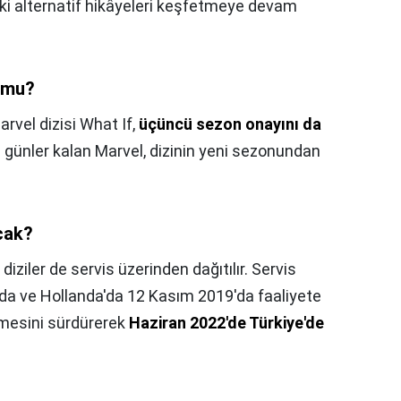
eki alternatif hikâyeleri keşfetmeye devam
k mu?
rvel dizisi What If,
üçüncü sezon onayını da
 günler kalan Marvel, dizinin yeni sezonundan
cak?
diziler de servis üzerinden dağıtılır. Servis
ada ve Hollanda'da 12 Kasım 2019'da faaliyete
emesini sürdürerek
Haziran 2022'de Türkiye'de