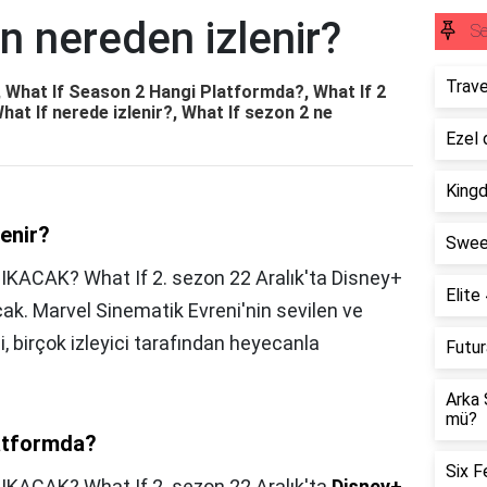
n nereden izlenir?
S
Trave
, What If Season 2 Hangi Platformda?, What If 2
at If nerede izlenir?, What If sezon 2 ne
Ezel 
King
lenir?
Swee
ACAK? What If 2. sezon 22 Aralık'ta Disney+
Elite
acak. Marvel Sinematik Evreni'nin sevilen ve
, birçok izleyici tarafından heyecanla
Futu
Arka 
mü?
atformda?
Six F
ACAK? What If 2. sezon 22 Aralık'ta
Disney+