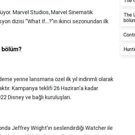
The G
nüyor. Marvel Studios, Marvel Sinematik
The L
bölü
yon dizisi “What If…?”in ikinci sezonundan ilk
Contr
ç bölüm?
Hunte
deme yerine lansmana özel ilk yıl indirimli olarak
tır. Kampanya teklifi 26 Haziran'a kadar
2022 Disney ve bağlı kuruluşları.
nda Jeffrey Wright'ın seslendirdiği Watcher ile