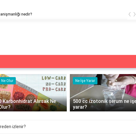
‹
Akran danişmanliği nedir?
Ne Olur
Ne İşe Yarar
0 Karbonhidrat Alırsak Ne
500 cc izotonik serum ne iş
Olur?
yarar?
reden izlenir?