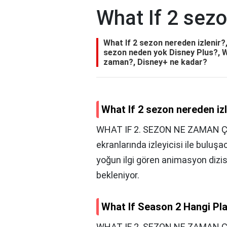
What If 2 sezo
What If 2 sezon nereden izlenir?
sezon neden yok Disney Plus?, Wh
zaman?, Disney+ ne kadar?
What If 2 sezon nereden iz
WHAT IF 2. SEZON NE ZAMAN ÇIK
ekranlarında izleyicisi ile buluş
yoğun ilgi gören animasyon dizisi
bekleniyor.
What If Season 2 Hangi Pl
WHAT IF 2. SEZON NE ZAMAN ÇIK