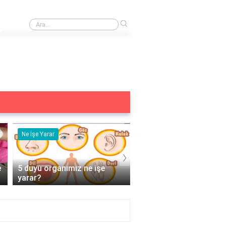
›
Tersine çevirme alıştırması nedir?
Ne İşe Yarar
Eş Anlamlısı
›
e
5 duyu organımız ne işe
Acemi Kelimesinin Eş
yarar?
Anlamlısı Nedir?