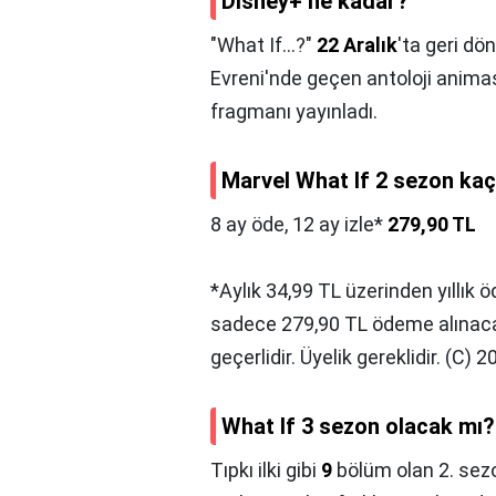
Disney+ ne kadar?
"What If...?"
22 Aralık
'ta geri dö
Evreni'nde geçen antoloji animas
fragmanı yayınladı.
Marvel What If 2 sezon ka
8 ay öde, 12 ay izle*
279,90 TL
*Aylık 34,99 TL üzerinden yıllık ö
sadece 279,90 TL ödeme alınacak
geçerlidir. Üyelik gereklidir. (C) 
What If 3 sezon olacak mı?
Tıpkı ilki gibi
9
bölüm olan 2. sezo