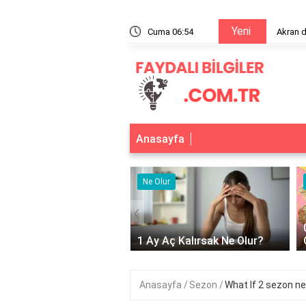
Yeni
Akran danişmanliği nedir?
Cuma 06:54
Anasayfa
r
Ne Olur
‹
Adet Olmayınca Ne
1 Ay Aç Kalırsak Ne Olur?
Anasayfa
Sezon
What If 2 sezon ne