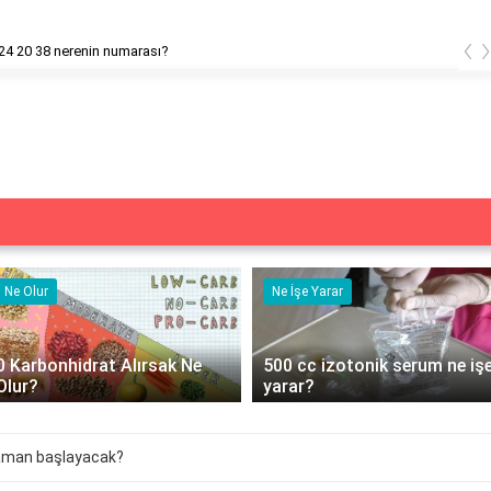
‹
0 212 824 20 38 nerenin numarası?
Ne Olur
Ne İşe Yarar
0 Karbonhidrat Alırsak Ne
500 cc izotonik serum ne iş
Olur?
yarar?
zaman başlayacak?