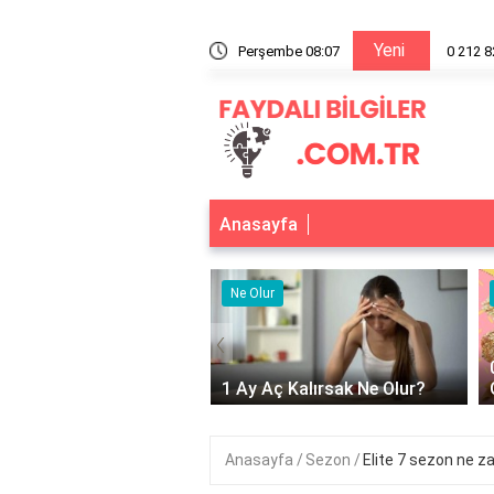
Yeni
0 212 824 20 38 nerenin numarası?
Perşembe 08:07
Anasayfa
r
Ne Olur
‹
Adet Olmayınca Ne
1 Ay Aç Kalırsak Ne Olur?
Anasayfa
Sezon
Elite 7 sezon ne 