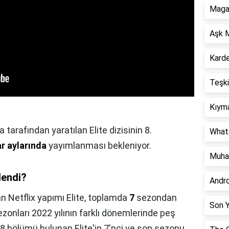
Magar
Aşk M
Karde
Teşki
Kıyma
arafından yaratılan Elite dizisinin 8.
What 
ar aylarında
yayımlanması bekleniyor.
Muha
lendi?
Andr
an Netflix yapımı Elite, toplamda
7
sezondan
Son Y
sezonları 2022 yılının farklı dönemlerinde peş
8 bölümü bulunan Elite'in 7'nci ve son sezonu