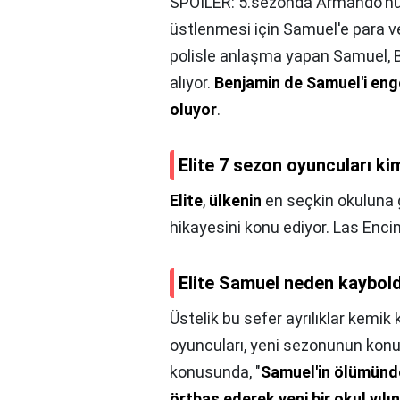
SPOILER: 5.sezonda Armando'nun
üstlenmesi için Samuel'e para ve
polisle anlaşma yapan Samuel, B
alıyor.
Benjamin de Samuel'i en
oluyor
.
Elite 7 sezon oyuncuları ki
Elite
,
ülkenin
en seçkin okuluna 
hikayesini konu ediyor. Las Encin
Elite Samuel neden kaybol
Üstelik bu sefer ayrılıklar kemi
oyuncuları, yeni sezonunun konu
konusunda, "
Samuel'in ölümünde
örtbas ederek yeni bir okul yılı