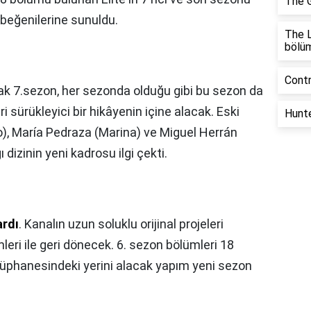
The G
 beğenilerine sunuldu.
The L
bölü
Contr
cak 7.sezon, her sezonda olduğu gibi bu sezon da
i sürükleyici bir hikâyenin içine alacak. Eski
Hunte
), María Pedraza (Marina) ve Miguel Herrán
ı dizinin yeni kadrosu ilgi çekti.
ardı
. Kanalın uzun soluklu orijinal projeleri
leri ile geri dönecek. 6. sezon bölümleri 18
tüphanesindeki yerini alacak yapım yeni sezon