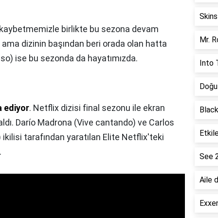
Skins
i kaybetmemizle birlikte bu sezona devam
Mr. R
 ama dizinin başından beri orada olan hatta
so) ise bu sezonda da hayatımızda.
Into 
Doğu 
a ediyor
. Netflix dizisi final sezonu ile ekran
Black
aldı. Darío Madrona (Vive cantando) ve Carlos
Etkil
ilisi tarafından yaratılan Elite Netflix'teki
.
See 
Aile 
Exxen