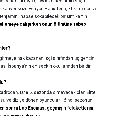
 cesedi ortaya çıkıyor ve Benjamin suçu
 kariyer sözü veriyor. Hapisten çıktıktan sonra
enjamin'i hapse sokabilecek bir sim kartını
gellemeye çalışırken onun ölümüne sebep
mler?
gitmeye hak kazanan işçi sınıfından üç gencin
as, İspanya'nın en seçkin okullarından biridir.
du?
k kadrodan. İşte 6. sezonda olmayacak olan Elite
su ve diziye dönen oyuncular... 6'ncı sezonun
n sonra Las Encinas, geçmişin felaketlerini
na girmeye çalışıyor
.