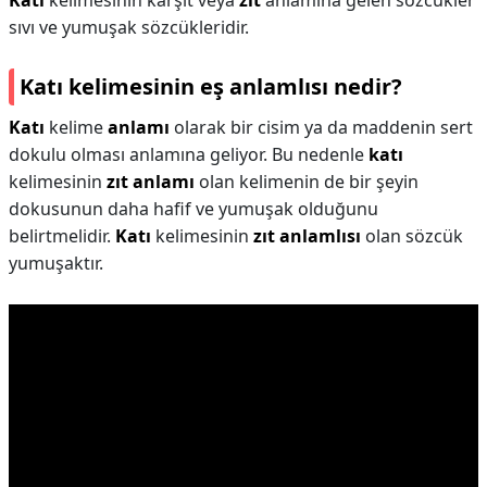
Katı
kelimesinin karşıt veya
zıt
anlamına gelen sözcükler
sıvı ve yumuşak sözcükleridir.
Katı kelimesinin eş anlamlısı nedir?
Katı
kelime
anlamı
olarak bir cisim ya da maddenin sert
dokulu olması anlamına geliyor. Bu nedenle
katı
kelimesinin
zıt anlamı
olan kelimenin de bir şeyin
dokusunun daha hafif ve yumuşak olduğunu
belirtmelidir.
Katı
kelimesinin
zıt anlamlısı
olan sözcük
yumuşaktır.