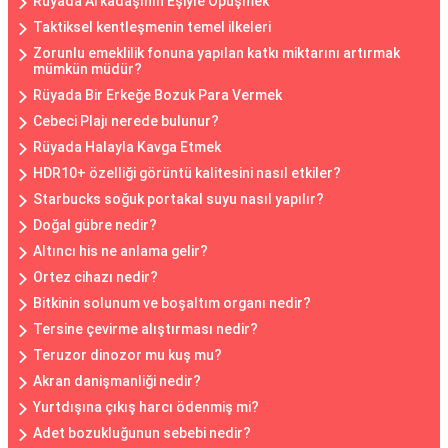
Rüyada Arkadaşının Eşiyle Öpüşmek
Taktiksel kentleşmenin temel ilkeleri
Zorunlu emeklilik fonuna yapılan katkı miktarını artırmak
mümkün müdür?
Rüyada Bir Erkeğe Bozuk Para Vermek
Cebeci Plajı nerede bulunur?
Rüyada Halayla Kavga Etmek
HDR10+ özelliği görüntü kalitesini nasıl etkiler?
Starbucks soğuk portakal suyu nasıl yapılır?
Doğal gübre nedir?
Altıncı his ne anlama gelir?
Ortez cihazı nedir?
Bitkinin solunum ve boşaltım organı nedir?
Tersine çevirme alıştırması nedir?
Teruzor dinozor mu kuş mu?
Akran danişmanliği nedir?
Yurtdışına çıkış harcı ödenmiş mi?
Adet bozukluğunun sebebi nedir?