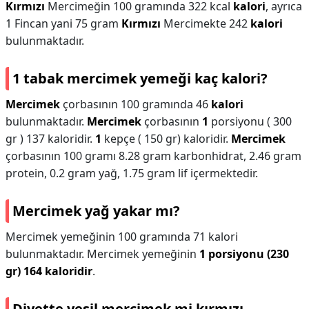
Kırmızı
Mercimeğin 100 gramında 322 kcal
kalori
, ayrıca
1 Fincan yani 75 gram
Kırmızı
Mercimekte 242
kalori
bulunmaktadır.
1 tabak mercimek yemeği kaç kalori?
Mercimek
çorbasının 100 gramında 46
kalori
bulunmaktadır.
Mercimek
çorbasının
1
porsiyonu ( 300
gr ) 137 kaloridir.
1
kepçe ( 150 gr) kaloridir.
Mercimek
çorbasının 100 gramı 8.28 gram karbonhidrat, 2.46 gram
protein, 0.2 gram yağ, 1.75 gram lif içermektedir.
Mercimek yağ yakar mı?
Mercimek yemeğinin 100 gramında 71 kalori
bulunmaktadır. Mercimek yemeğinin
1 porsiyonu (230
gr) 164 kaloridir
.
Diyette yeşil mercimek mi kırmızı