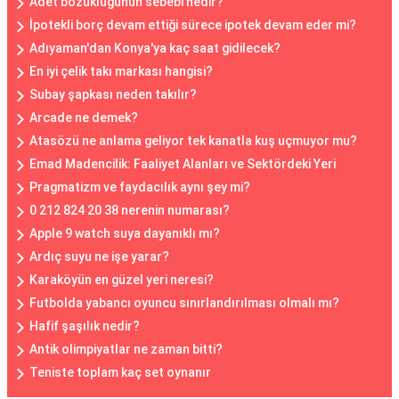
Adet bozukluğunun sebebi nedir?
İpotekli borç devam ettiği sürece ipotek devam eder mi?
Adıyaman'dan Konya'ya kaç saat gidilecek?
En iyi çelik takı markası hangisi?
Subay şapkası neden takılır?
Arcade ne demek?
Atasözü ne anlama geliyor tek kanatla kuş uçmuyor mu?
Emad Madencilik: Faaliyet Alanları ve Sektördeki Yeri
Pragmatizm ve faydacılık aynı şey mi?
0 212 824 20 38 nerenin numarası?
Apple 9 watch suya dayanıklı mı?
Ardıç suyu ne işe yarar?
Karaköyün en güzel yeri neresi?
Futbolda yabancı oyuncu sınırlandırılması olmalı mı?
Hafif şaşılık nedir?
Antik olimpiyatlar ne zaman bitti?
Teniste toplam kaç set oynanır