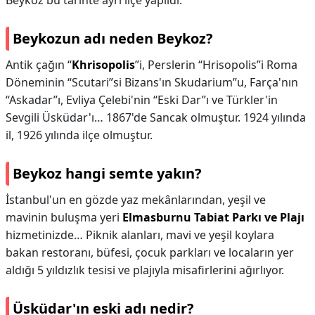
Beykoz bu tarihte ayrı ilçe yapıldı.
Beykozun adı neden Beykoz?
Antik çağın “
Khrisopolis
”i, Perslerin “Hrisopolis”i Roma
Döneminin “Scutari”si Bizans'ın Skudarium”u, Farça'nın
“Askadar”ı, Evliya Çelebi'nin “Eski Dar”ı ve Türkler'in
Sevgili Üsküdar'ı… 1867'de Sancak olmuştur. 1924 yılında
il, 1926 yılında ilçe olmuştur.
Beykoz hangi semte yakın?
İstanbul'un en gözde yaz mekânlarından, yeşil ve
mavinin buluşma yeri
Elmasburnu Tabiat Parkı ve Plajı
hizmetinizde… Piknik alanları, mavi ve yeşil koylara
bakan restoranı, büfesi, çocuk parkları ve locaların yer
aldığı 5 yıldızlık tesisi ve plajıyla misafirlerini ağırlıyor.
Üsküdar'ın eski adı nedir?