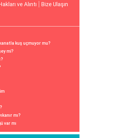
Hakları ve Alıntı
Bize Ulaşın
 kanatla kuş uçmuyor mu?
şey mi?
ı?
?
kim
r?
yıkanır mı?
ü var mı