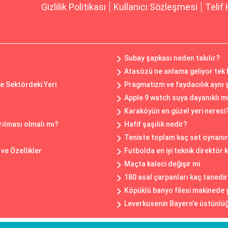
Gizlilik Politikası
Kullanıcı Sözleşmesi
Telif 
Subay şapkası neden takılır?
Atasözü ne anlama geliyor tek
ve Sektördeki Yeri
Pragmatizm ve faydacılık aynı 
Apple 9 watch suya dayanıklı m
Karaköyün en güzel yeri neresi
rılması olmalı mı?
Hafif şaşılık nedir?
Teniste toplam kaç set oynanır
 ve Özellikler
Futbolda en iyi teknik direktör 
Maçta kaleci değişir mi
180 asal çarpanları kaç tanedi
Köpüklü banyo filesi makinede 
Leverkusenin Bayern'e üstünlüğ