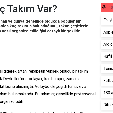
ç Takım Var?
Y
En iy
anan ve dünya genelinde oldukça popüler bir
bolda kaç takımın bulunduğunu, takım çeşitlerini
nasıl organize edildiğini detaylı bir şekilde
Apple
Ardıç
Hafif
Tenis
i giderek artan, rekabetin yüksek olduğu bir takım
ik Devletleri'nde ortaya çıkan bu spor, zamanla
Futbo
 kitlesine ulaşmıştır. Voleybolda çeşitli turnuva ve
180 a
kım bulunmaktadır. Bu takımlar, genellikle profesyonel
rganize edilir.
Dilin