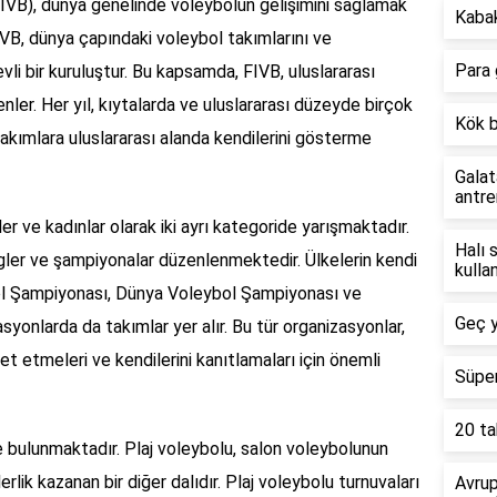
IVB), dünya genelinde voleybolun gelişimini sağlamak
Kabak
VB, dünya çapındaki voleybol takımlarını ve
Para 
li bir kuruluştur. Bu kapsamda, FIVB, uluslararası
enler. Her yıl, kıytalarda ve uluslararası düzeyde birçok
Kök b
takımlara uluslararası alanda kendilerini gösterme
Galat
antre
er ve kadınlar olarak iki ayrı kategoride yarışmaktadır.
Halı 
igler ve şampiyonalar düzenlenmektedir. Ülkelerin kendi
kullan
ybol Şampiyonası, Dünya Voleybol Şampiyonası ve
Geç y
syonlarda da takımlar yer alır. Bu tür organizasyonlar,
t etmeleri ve kendilerini kanıtlamaları için önemli
Süper
20 ta
 de bulunmaktadır. Plaj voleybolu, salon voleybolunun
erlik kazanan bir diğer dalıdır. Plaj voleybolu turnuvaları
Avru