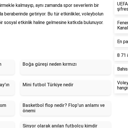
UEFA 
irmekle kalmayıp, aynı zamanda spor severlerin bir
şifre
a beraberinde getiriyor. Bu tür etkinlikler, voleybolun
ir sosyal etkinlik haline gelmesine katkıda bulunuyor.
Fene
Kanal
En pa
8 71 
n
Boğa güreşi neden kırmızı
Bahis
Voley
ay'ın
Mini futbol Türkiye nedir
hangi
kım
Basketbol flop nedir? Flop'un anlamı ve
önemi
Sinyor olarak anılan futbolcu kimdir