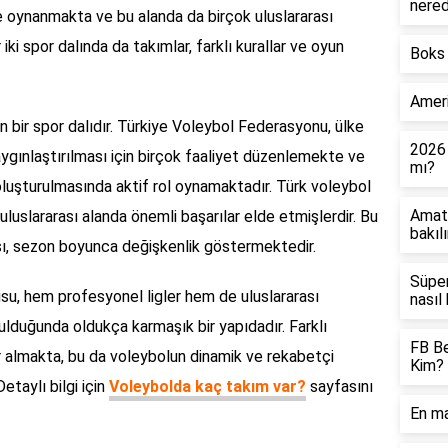
nered
inde oynanmakta ve bu alanda da birçok uluslararası
i spor dalında da takımlar, farklı kurallar ve oyun
Boks 
Ameri
 bir spor dalıdır. Türkiye Voleybol Federasyonu, ülke
2026
ygınlaştırılması için birçok faaliyet düzenlemekte ve
mı?
n oluşturulmasında aktif rol oynamaktadır. Türk voleybol
Amatö
uluslararası alanda önemli başarılar elde etmişlerdir. Bu
bakılı
sı, sezon boyunca değişkenlik göstermektedir.
Süper
u, hem profesyonel ligler hem de uluslararası
nasıl 
lduğunda oldukça karmaşık bir yapıdadır. Farklı
FB Be
r almakta, bu da voleybolun dinamik ve rekabetçi
Kim?
etaylı bilgi için
Voleybolda kaç takım var?
sayfasını
En ma