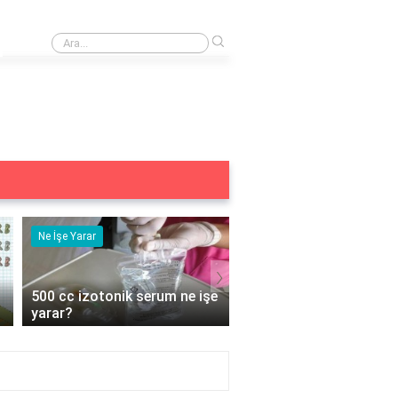
›
Arcade ne demek?
Ne İşe Yarar
Ne İşe Yarar
›
500 cc izotonik serum ne işe
5 duyu organımız ne iş
yarar?
yarar?