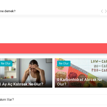
‹
 ne demek?
Ne Olur
Ne Olur
0 Karbonhidrat Alırsak Ne
1 Ay Aç Kalırsak Ne Olur?
Olur?
akım Var?