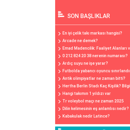
SON BAŞLIKLAR
En iyi çelik takı markası hangisi?
Arcade ne demek?
Emad Madencilik: Faaliyet Alanları 
0 212 824 20 38 nerenin numarası?
Ardıç suyu ne işe yarar?
Futbolda yabancı oyuncu sınırlandı
Antik olimpiyatlar ne zaman bitti?
Hertha Berlin Stadı Kaç Kişilik? Bilgi
Hangi takımın 1 yıldızı var
Tr voleybol maçı ne zaman 2025
Dilin kelimesinin eş anlamlısı nedir?
Kabakulak nedir Latince?