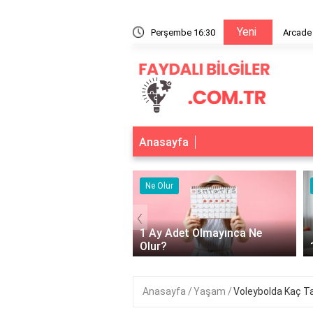
Yeni
en takılır?
Perşembe 16:30
Arcade
Anasayfa
 Yarar
Ne Olur
‹
ktör güneş kremi ne işe
1 Ay Adet Olmayınca Ne
?
Olur?
Anasayfa
Yaşam
Voleybolda Kaç T