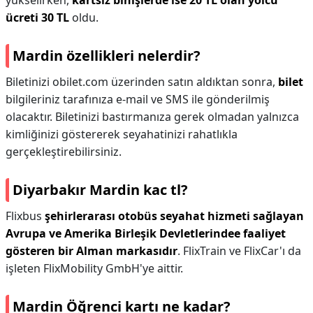
yükselirken,
kartsız binişlerde ise 20 TL olan yolcu
ücreti 30 TL
oldu.
Mardin özellikleri nelerdir?
Biletinizi obilet.com üzerinden satın aldıktan sonra,
bilet
bilgileriniz tarafınıza e-mail ve SMS ile gönderilmiş
olacaktır. Biletinizi bastırmanıza gerek olmadan yalnızca
kimliğinizi göstererek seyahatinizi rahatlıkla
gerçekleştirebilirsiniz.
Diyarbakır Mardin kac tl?
Flixbus
şehirlerarası otobüs seyahat hizmeti sağlayan
Avrupa ve Amerika Birleşik Devletlerindee faaliyet
gösteren bir Alman markasıdır
. FlixTrain ve FlixCar'ı da
işleten FlixMobility GmbH'ye aittir.
Mardin Öğrenci kartı ne kadar?