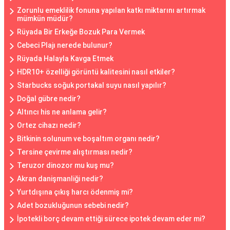
Zorunlu emeklilik fonuna yapılan katkı miktarını artırmak
mümkün müdür?
Rüyada Bir Erkeğe Bozuk Para Vermek
Cebeci Plajı nerede bulunur?
Rüyada Halayla Kavga Etmek
HDR10+ özelliği görüntü kalitesini nasıl etkiler?
Starbucks soğuk portakal suyu nasıl yapılır?
Doğal gübre nedir?
Altıncı his ne anlama gelir?
Ortez cihazı nedir?
Bitkinin solunum ve boşaltım organı nedir?
Tersine çevirme alıştırması nedir?
Teruzor dinozor mu kuş mu?
Akran danişmanliği nedir?
Yurtdışına çıkış harcı ödenmiş mi?
Adet bozukluğunun sebebi nedir?
İpotekli borç devam ettiği sürece ipotek devam eder mi?