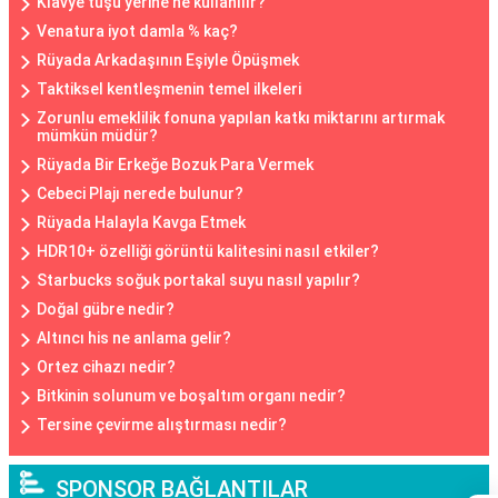
Klavye tuşu yerine ne kullanılır?
Venatura iyot damla % kaç?
Rüyada Arkadaşının Eşiyle Öpüşmek
Taktiksel kentleşmenin temel ilkeleri
Zorunlu emeklilik fonuna yapılan katkı miktarını artırmak
mümkün müdür?
Rüyada Bir Erkeğe Bozuk Para Vermek
Cebeci Plajı nerede bulunur?
Rüyada Halayla Kavga Etmek
HDR10+ özelliği görüntü kalitesini nasıl etkiler?
Starbucks soğuk portakal suyu nasıl yapılır?
Doğal gübre nedir?
Altıncı his ne anlama gelir?
Ortez cihazı nedir?
Bitkinin solunum ve boşaltım organı nedir?
Tersine çevirme alıştırması nedir?
SPONSOR BAĞLANTILAR