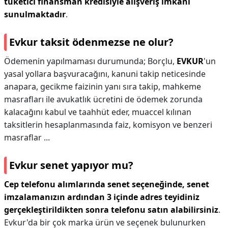
tüketici finansman kredisiyle alışveriş imkanı
sunulmaktadır
.
Evkur taksit ödenmezse ne olur?
Ödemenin yapılmaması durumunda; Borçlu,
EVKUR
'un
yasal yollara başvuracağını, kanuni takip neticesinde
anapara, gecikme faizinin yanı sıra takip, mahkeme
masrafları ile avukatlık ücretini de ödemek zorunda
kalacağını kabul ve taahhüt eder, muaccel kılınan
taksitlerin hesaplanmasında faiz, komisyon ve benzeri
masraflar ...
Evkur senet yapıyor mu?
Cep telefonu alımlarında senet seçeneğinde, senet
imzalamanızın ardından 3 içinde adres teyidiniz
gerçekleştirildikten sonra telefonu satın alabilirsiniz
.
Evkur'da bir çok marka ürün ve seçenek bulunurken