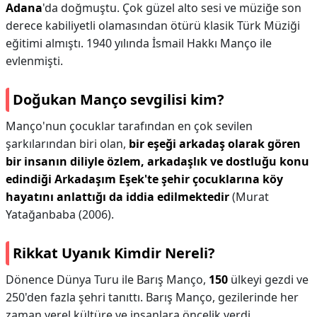
Adana
'da doğmuştu. Çok güzel alto sesi ve müziğe son
derece kabiliyetli olamasından ötürü klasik Türk Müziği
eğitimi almıştı. 1940 yılında İsmail Hakkı Manço ile
evlenmişti.
Doğukan Manço sevgilisi kim?
Manço'nun çocuklar tarafından en çok sevilen
şarkılarından biri olan,
bir eşeği arkadaş olarak gören
bir insanın diliyle özlem, arkadaşlık ve dostluğu konu
edindiği Arkadaşım Eşek'te şehir çocuklarına köy
hayatını anlattığı da iddia edilmektedir
(Murat
Yatağanbaba (2006).
Rikkat Uyanık Kimdir Nereli?
Dönence Dünya Turu ile Barış Manço,
150
ülkeyi gezdi ve
250'den fazla şehri tanıttı. Barış Manço, gezilerinde her
zaman yerel kültüre ve insanlara öncelik verdi.