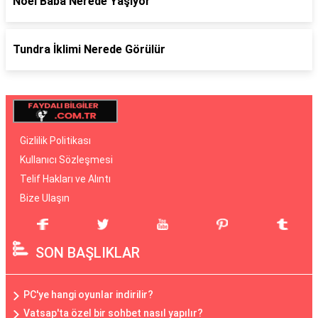
Noel Baba Nerede Yaşıyor
Tundra İklimi Nerede Görülür
Gizlilik Politikası
Kullanıcı Sözleşmesi
Telif Hakları ve Alıntı
Bize Ulaşın
SON BAŞLIKLAR
PC'ye hangi oyunlar indirilir?
Vatsap'ta özel bir sohbet nasıl yapılır?