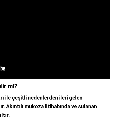
elir mi?
rı ile çeşitli nedenlerden ileri gelen
ır.
Akıntılı mukoza iltihabında ve sulanan
ltır
.