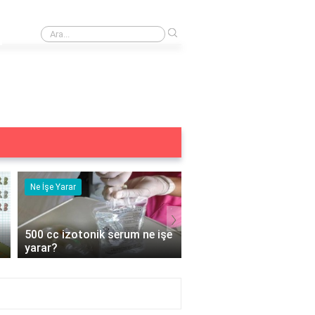
›
HDR10+ özelliği görüntü kalitesini nasıl etkiler?
Ne İşe Yarar
Eş Anlamlısı
›
e
5 duyu organımız ne işe
Acemi Kelimesinin Eş
yarar?
Anlamlısı Nedir?