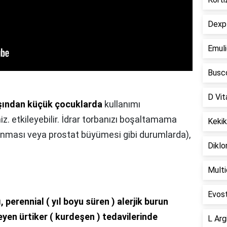
Dexpl
Emuli
Busco
D Vit
aşından küçük çocuklarda
kullanımı
. etkileyebilir. İdrar torbanızı boşaltamama
Kekik
alanması veya prostat büyümesi gibi durumlarda),
Diklo
Multi
Evost
 perennial ( yıl boyu süren ) alerjik burun
eyen ürtiker ( kurdeşen ) tedavilerinde
L Arg