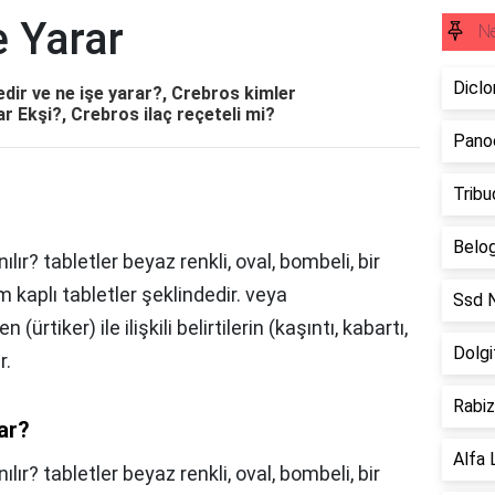
e Yarar
Ne
Diclo
dir ve ne işe yarar?, Crebros kimler
r Ekşi?, Crebros ilaç reçeteli mi?
Panoc
Tribu
Belog
ır? tabletler beyaz renkli, oval, bombeli, bir
 kaplı tabletler şeklindedir. veya
Ssd N
rtiker) ile ilişkili belirtilerin (kaşıntı, kabartı,
Dolgi
r.
Rabiz
ar?
Alfa 
ır? tabletler beyaz renkli, oval, bombeli, bir