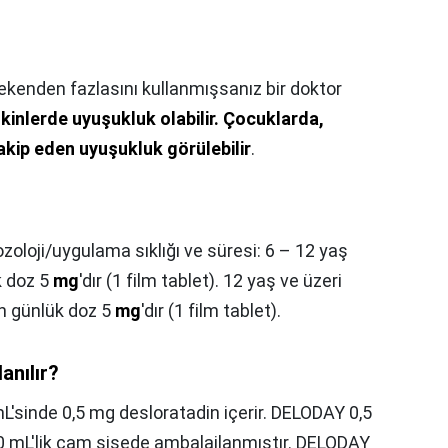
enden fazlasını kullanmışsanız bir doktor
kinlerde uyuşukluk olabilir.
Çocuklarda,
kip eden uyuşukluk görülebilir
.
zoloji/uygulama sıklığı ve süresi: 6 – 12 yaş
k doz 5
mg
'dır (1 film tablet). 12 yaş ve üzeri
en günlük doz 5
mg
'dır (1 film tablet).
lanılır?
sinde 0,5 mg desloratadin içerir. DELODAY 0,5
0 mL'lik cam şişede ambalajlanmıştır. DELODAY