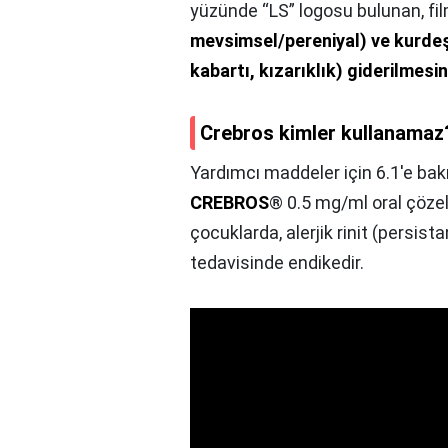
yüzünde “LS” logosu bulunan, film
mevsimsel/pereniyal) ve kurdeşen (
kabartı, kızarıklık) giderilmesin
Crebros kimler kullanamaz
Yardımcı maddeler için 6.1'e bakı
CREBROS
® 0.5 mg/ml oral çözel
çocuklarda, alerjik rinit (persist
tedavisinde endikedir.