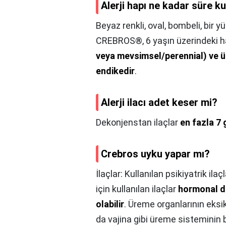
Alerji hapı ne kadar süre kul
Beyaz renkli, oval, bombeli, bir y
CREBROS®, 6 yaşın üzerindeki h
veya mevsimsel/perennial) ve ür
endikedir
.
Alerji ilacı adet keser mi?
Dekonjenstan ilaçlar
en fazla 7
Crebros uyku yapar mı?
İlaçlar: Kullanılan psikiyatrik ila
için kullanılan ilaçlar
hormonal d
olabilir
. Üreme organlarının eksik
da vajina gibi üreme sisteminin ba