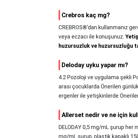
Crebros kaç mg?
CREBROS®'dan kullanmanız gerek
veya eczacı ile konuşunuz.
Yetiş
huzursuzluk ve huzursuzluğu ta
Deloday uyku yapar mı?
4.2 Pozoloji ve uygulama şekli Po
arası çocuklarda Önerilen günlü
ergenler ile yetişkinlerde Öneril
Allerset nedir ve ne için kul
DELODAY 0,5 mg/mL şurup her mL'
mg/mL şurup, plastik kapaklı 15