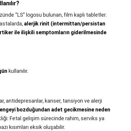
lanılır?
üzünde “LS” logosu bulunan, film kaplı tabletler.
astalarda,
alerjik rinit (intermittan/persistan
tiker ile ilişkili semptomların giderilmesinde
 gün
kullanılır.
çlar, antidepresanlar, kanser, tansiyon ve alerji
engeyi bozduğundan adet gecikmesine neden
liği: Fetal gelişim sürecinde rahim, serviks ya
zı kısımları eksik oluşabilir.