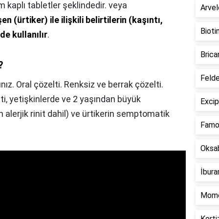
 kaplı tabletler şeklindedir. veya
Arvel
ürtiker) ile ilişkili belirtilerin (kaşıntı,
Bioti
de kullanılır
.
Brica
?
Felde
nız. Oral çözelti. Renksiz ve berrak çözelti.
ti, yetişkinlerde ve 2 yaşından büyük
Excip
an alerjik rinit dahil) ve ürtikerin semptomatik
Famos
Oksab
İbura
Mome
Korti