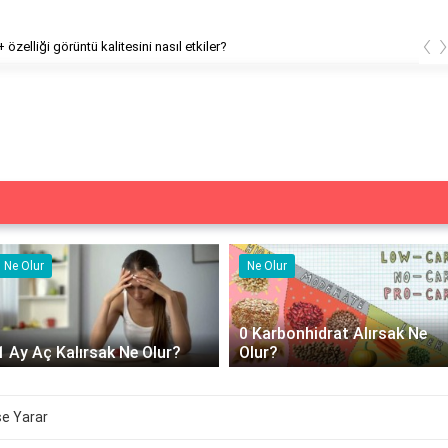
‹
özelliği görüntü kalitesini nasıl etkiler?
Ne Olur
Ne İşe Yarar
0 Karbonhidrat Alırsak Ne
500 cc izotonik serum ne iş
Olur?
yarar?
şe Yarar