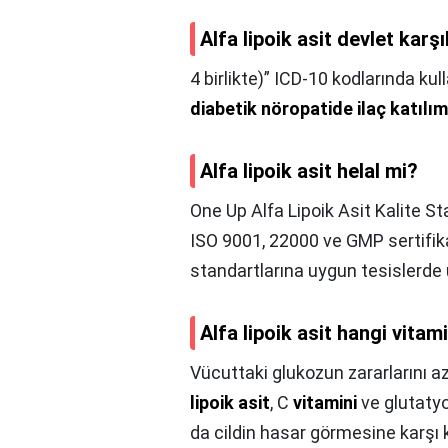
Alfa lipoik asit devlet karş
4 birlikte)” ICD-10 kodlarında kull
diabetik nöropatide ilaç katıl
Alfa lipoik asit helal mi?
One Up Alfa Lipoik Asit Kalite St
ISO 9001, 22000 ve GMP sertifika
standartlarına uygun tesislerde ür
Alfa lipoik asit hangi vitam
Vücuttaki glukozun zararlarını a
lipoik asit
, C
vitamini
ve glutatyon
da cildin hasar görmesine karşı