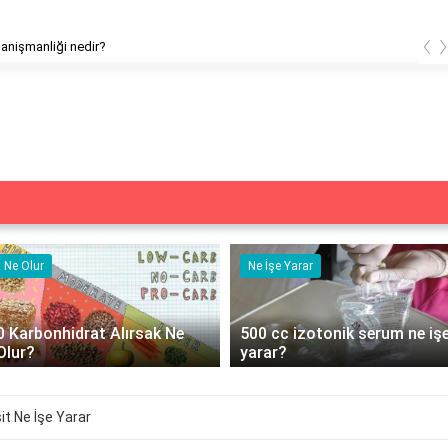
‹
Akran danişmanliği nedir?
Ne Olur
Ne İşe Yarar
0 Karbonhidrat Alırsak Ne
500 cc izotonik serum ne iş
Olur?
yarar?
sit Ne İşe Yarar