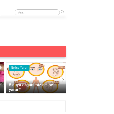
›
Tersine çevirme alıştırması nedir?
Ne İşe Yarar
Eş Anlamlısı
›
e
5 duyu organımız ne işe
Acemi Kelimesinin Eş
yarar?
Anlamlısı Nedir?