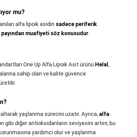
ılıyor mu?
anılan alfa lipoik asidin
sadece periferik
ım payından muafiyeti söz konusudur
.
andartları One Up Alfa Lipoik Asit ürünü
Helal
,
larına sahip olan ve kalite güvence
etilir.
in?
zaltarak yaşlanma sürecini uzatır. Ayrıca,
alfa
-
 gibi diğer antioksidanların seviyesini artırır, bu
 korunmasına yardımcı olur ve yaşlanma