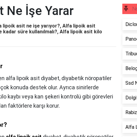
it Ne İşe Yarar
Ne
Diclo
 lipoik asit ne işe yarıyor?, Alfa lipoik asit
ne kadar süre kullanılmalı?, Alfa lipoik asit kilo
Panoc
Tribu
ar
Belog
alfa lipoik asit diyabet, diyabetik nöropatiler
Ssd N
k çok konuda destek olur. Ayrıca sinirlerde
ilo kaybı veya kan şekeri kontrolü gibi görevleri
Dolgi
an faktörlere karşı korur.
Rabiz
or?
Alfa 
len
alfa lipoik asit
diyabet, diyabetik nöropatiler