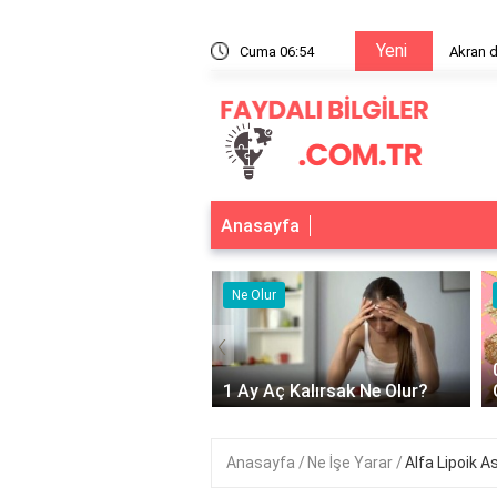
Yeni
manliği nedir?
Cuma 06:54
Anasayfa
r
Ne Olur
‹
Adet Olmayınca Ne
1 Ay Aç Kalırsak Ne Olur?
Anasayfa
Ne İşe Yarar
Alfa Lipoik A