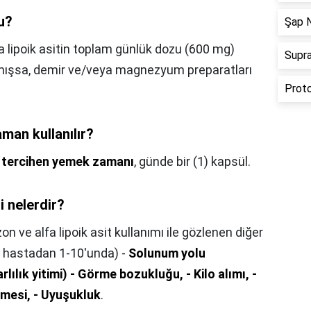
mu?
Şap N
a lipoik asitin toplam günlük dozu (600 mg)
Supra
nmışsa, demir ve/veya magnezyum preparatları
Proto
aman kullanılır?
,
tercihen yemek zamanı
, günde bir (1) kapsül.
ri nelerdir?
on ve alfa lipoik asit kullanımı ile gözlenen diğer
00 hastadan 1-10'unda) -
Solunum yolu
lılık yitimi) - Görme bozukluğu, - Kilo alımı, -
nmesi, - Uyuşukluk
.