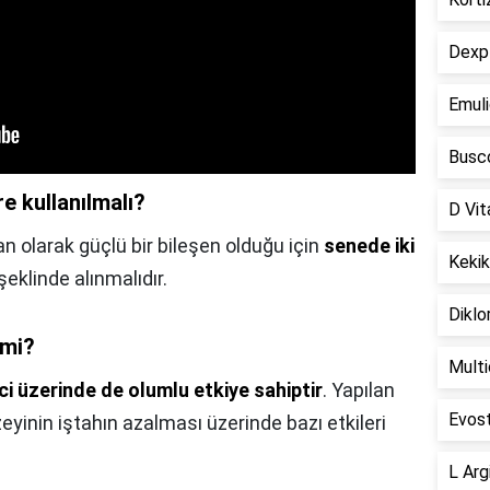
Dexpl
Emuli
Busco
re kullanılmalı?
D Vit
an olarak güçlü bir bileşen olduğu için
senede iki
Kekik
şeklinde alınmalıdır.
Diklo
 mi?
Multi
ci üzerinde de olumlu etkiye sahiptir
. Yapılan
Evost
zeyinin iştahın azalması üzerinde bazı etkileri
L Arg