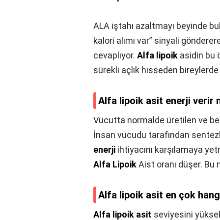
ALA iştahı azaltmayı beyinde bu
kalori alımı var” sinyali gönderer
cevaplıyor.
Alfa lipoik
asidin bu ö
sürekli açlık hisseden bireylerde
Alfa lipoik asit enerji verir
Vücutta normalde üretilen ve be
İnsan vücudu tarafından sentez
enerji
ihtiyacını karşılamaya ye
Alfa Lipoik
Aist oranı düşer. Bu 
Alfa lipoik asit en çok han
Alfa lipoik asit
seviyesini yüksel