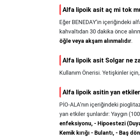
Alfa lipoik asit aç mi tok 
Eğer BENEDAY'in içeriğindeki alf
kahvaltıdan 30 dakika önce alı
öğle veya akşam alınmalıdır
.
Alfa lipoik asit Solgar ne z
Kullanım Önerisi. Yetişkinler için
Alfa lipoik asitin yan etkile
PİO-ALA'nın içeriğindeki pioglitaz
yan etkiler şunlardır: Yaygın (1
enfeksiyonu, - Hipoestezi (Duyar
Kemik kırığı - Bulantı, - Baş dö