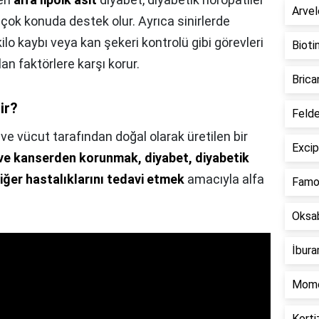
Arvel
k çok konuda destek olur. Ayrıca sinirlerde
ilo kaybı veya kan şekeri kontrolü gibi görevleri
Bioti
an faktörlere karşı korur.
Brica
lir?
Felde
r ve vücut tarafından doğal olarak üretilen bir
Excip
ve kanserden korunmak, diyabet, diyabetik
ciğer hastalıklarını tedavi etmek
amacıyla alfa
Famos
Oksab
İbura
Mome
Korti