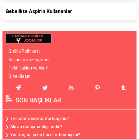
Gebelikte Aspirin Kullananlar
Gizlilik Politikası
Kullanıcı Sözleşmesi
Telif Hakları ve Alıntı
Bize Ulaşın
SON BAŞLIKLAR
Teruzor dinozor mu kuş mu?
Akran danişmanliği nedir?
Yurtdışına çıkış harcı ödenmiş mi?