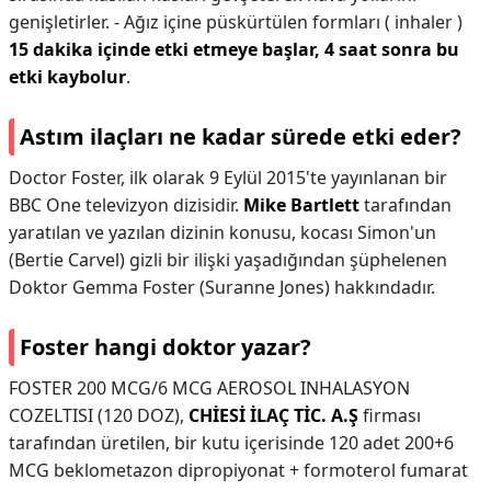
genişletirler. - Ağız içine püskürtülen formları ( inhaler )
15 dakika içinde etki etmeye başlar, 4 saat sonra bu
etki kaybolur
.
Astım ilaçları ne kadar sürede etki eder?
Doctor Foster, ilk olarak 9 Eylül 2015'te yayınlanan bir
BBC One televizyon dizisidir.
Mike Bartlett
tarafından
yaratılan ve yazılan dizinin konusu, kocası Simon'un
(Bertie Carvel) gizli bir ilişki yaşadığından şüphelenen
Doktor Gemma Foster (Suranne Jones) hakkındadır.
Foster hangi doktor yazar?
FOSTER 200 MCG/6 MCG AEROSOL INHALASYON
COZELTISI (120 DOZ),
CHİESİ İLAÇ TİC.
A.Ş
firması
tarafından üretilen, bir kutu içerisinde 120 adet 200+6
MCG beklometazon dipropiyonat + formoterol fumarat