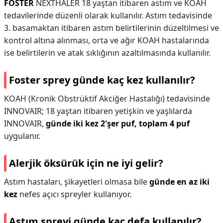
FOSTER
NEXTHALER 18 yaştan itibaren astım ve KOAH
tedavilerinde düzenli olarak kullanılır. Astım tedavisinde
3. basamaktan itibaren astım belirtilerinin düzeltilmesi ve
kontrol altına alınması, orta ve ağır KOAH hastalarında
ise belirtilerin ve atak sıklığının azaltılmasında kullanılır.
Foster sprey günde kaç kez kullanılır?
KOAH (Kronik Obstrüktif Akciğer Hastalığı) tedavisinde
INNOVAIR; 18 yaştan itibaren yetişkin ve yaşlılarda
INNOVAIR,
günde iki kez 2'şer puf, toplam 4 puf
uygulanır.
Alerjik öksürük için ne iyi gelir?
Astım hastaları, şikayetleri olmasa bile
günde en az iki
kez
nefes açıcı spreyler kullanıyor.
Astım spreyi günde kaç defa kullanılır?