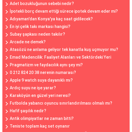
Adet bozukluğunun sebebi nedir?
İpotekli borç devam ettiği sürece ipotek devam eder mi?
Adıyaman'dan Konya'ya kaç saat gidilecek?
En iyi çelik takı markası hangisi?
Subay şapkası neden takılır?
Arcade ne demek?
Atasözü ne anlama geliyor tek kanatla kuş uçmuyor mu?
Emad Madencilik: Faaliyet Alanları ve Sektördeki Yeri
Pragmatizm ve faydacılık aynı şey mi?
0 212 824 20 38 nerenin numarası?
Apple 9 watch suya dayanıklı mı?
Ardıç suyu ne işe yarar?
Karaköyün en güzel yeri neresi?
Futbolda yabancı oyuncu sınırlandırılması olmalı mı?
Hafif şaşılık nedir?
Antik olimpiyatlar ne zaman bitti?
Teniste toplam kaç set oynanır