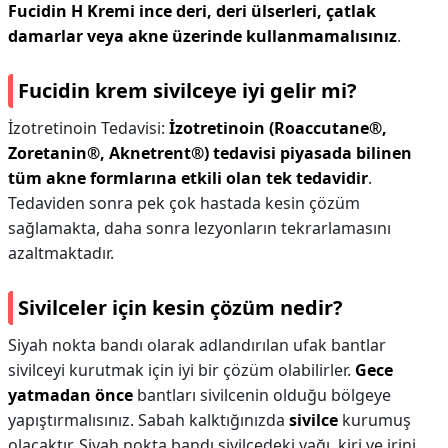
Fucidin H Kremi ince deri, deri ülserleri, çatlak
damarlar veya akne üzerinde kullanmamalısınız
.
Fucidin krem sivilceye iyi gelir mi?
İzotretinoin Tedavisi:
İzotretinoin (Roaccutane®,
Zoretanin®, Aknetrent®) tedavisi piyasada bilinen
tüm akne formlarına etkili olan tek tedavidir
.
Tedaviden sonra pek çok hastada kesin çözüm
sağlamakta, daha sonra lezyonların tekrarlamasını
azaltmaktadır.
Sivilceler için kesin çözüm nedir?
Siyah nokta bandı olarak adlandırılan ufak bantlar
sivilceyi kurutmak için iyi bir çözüm olabilirler.
Gece
yatmadan önce
bantları sivilcenin olduğu bölgeye
yapıştırmalısınız. Sabah kalktığınızda
sivilce
kurumuş
olacaktır. Siyah nokta bandı sivilcedeki yağı, kiri ve irini