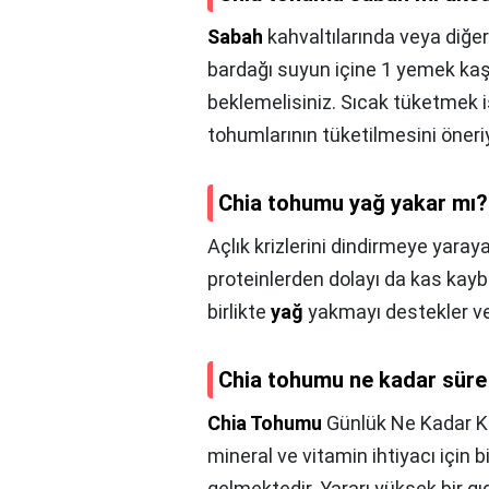
Sabah
kahvaltılarında veya diğe
bardağı suyun içine 1 yemek kaş
beklemelisiniz. Sıcak tüketmek i
tohumlarının tüketilmesini öneri
Chia tohumu yağ yakar mı?
Açlık krizlerini dindirmeye yara
proteinlerden dolayı da kas ka
birlikte
yağ
yakmayı destekler ve 
Chia tohumu ne kadar süre 
Chia Tohumu
Günlük Ne Kadar Ku
mineral ve vitamin ihtiyacı için b
gelmektedir. Yararı yüksek bir g