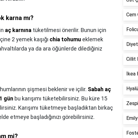
Cem G
ok karna mı?
Folic
in
aç karnına
tüketilmesi önerilir. Bunun için
içine 2 yemek kaşığı
chia tohumu
eklemek
Diyet
ahvaltılarda ya da ara öğünlerde dilediğiniz
Cilli
İkea 
?
Hyalü
humlarının şişmesi beklenir ve içilir.
Sabah aç
21 gün
bu karışımı tüketebilirsiniz. Bu küre 15
Zespi
irsiniz. Karışımı tüketmeye başladıktan birkaç
lde etmeye başladığınızı görebilirsiniz.
Emily
Foste
am mi?