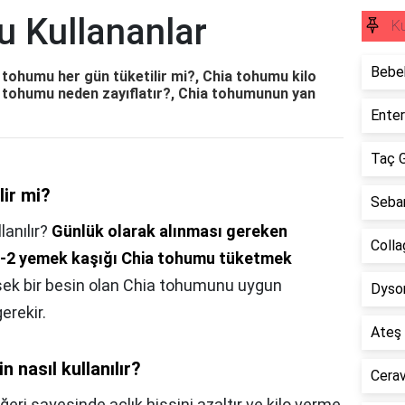
 Kullananlar
Ku
Bebek
tohumu her gün tüketilir mi?, Chia tohumu kilo
hia tohumu neden zayıflatır?, Chia tohumunun yan
Enter
Taç G
lir mi?
Sebam
lanılır?
Günlük olarak alınması gereken
Colla
n 1-2 yemek kaşığı Chia tohumu tüketmek
sek bir besin olan Chia tohumunu uygun
Dyson
erekir.
Ateş 
 nasıl kullanılır?
Cerav
eri sayesinde açlık hissini azaltır ve kilo verme