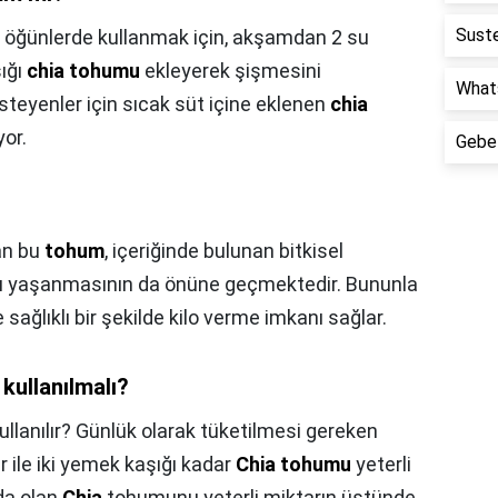
Suste
r öğünlerde kullanmak için, akşamdan 2 su
ığı
chia tohumu
ekleyerek şişmesini
Whats
steyenler için sıcak süt içine eklenen
chia
yor.
Gebel
yan bu
tohum
, içeriğinde bulunan bitkisel
ybı yaşanmasının da önüne geçmektedir. Bununla
sağlıklı bir şekilde kilo verme imkanı sağlar.
kullanılmalı?
llanılır? Günlük olarak tüketilmesi gereken
ir ile iki yemek kaşığı kadar
Chia tohumu
yeterli
ıda olan
Chia
tohumunu yeterli miktarın üstünde