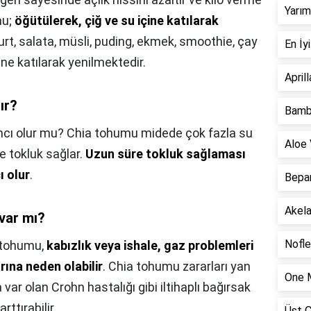
Yarım
mu;
öğütülerek, çiğ ve su içine katılarak
ğurt, salata, müsli, puding, ekmek, smoothie, çay
En İy
ine katılarak yenilmektedir.
April
ır?
Bambi
cı olur mu? Chia tohumu midede çok fazla su
Aloe 
re tokluk sağlar.
Uzun süre tokluk sağlaması
 olur
.
Bepan
Akela
var mı?
Nofle
a tohumu,
kabızlık veya ishale, gaz problemleri
arına neden olabilir
. Chia tohumu zararları yan
One M
a var olan Crohn hastalığı gibi iltihaplı bağırsak
rttırabilir.
Üst Ç