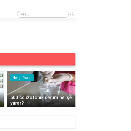
›
HDR10+ özelliği görüntü kalitesini nasıl etkiler?
Ne İşe Yarar
Ne İşe Yarar
›
500 cc izotonik serum ne işe
5 duyu organımız ne iş
yarar?
yarar?