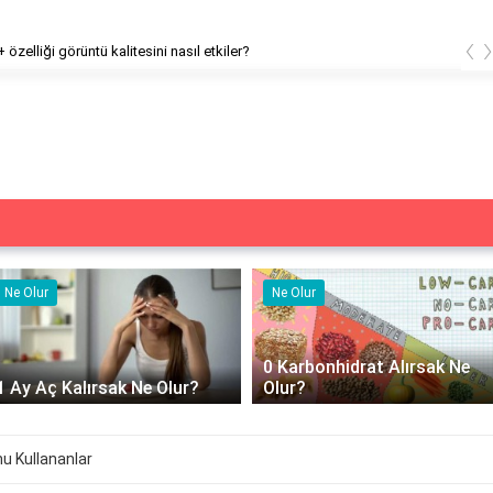
‹
özelliği görüntü kalitesini nasıl etkiler?
Ne Olur
Ne Olur
0 Karbonhidrat Alırsak Ne
1 Ay Aç Kalırsak Ne Olur?
Olur?
u Kullananlar