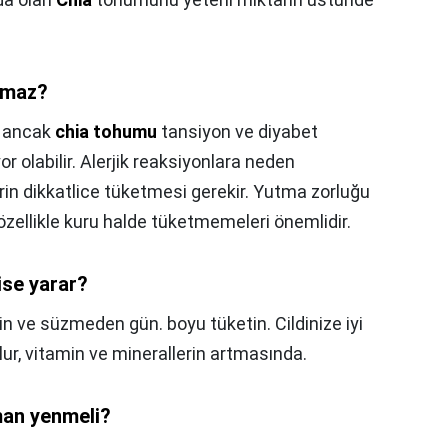
amaz?
z ancak
chia tohumu
tansiyon ve diyabet
iyor olabilir. Alerjik reaksiyonlara neden
ilerin dikkatlice tüketmesi gerekir. Yutma zorluğu
özellikle kuru halde tüketmemeleri önemlidir.
ise yarar?
n ve süzmeden gün. boyu tüketin. Cildinize iyi
lur, vitamin ve minerallerin artmasında.
man yenmeli?