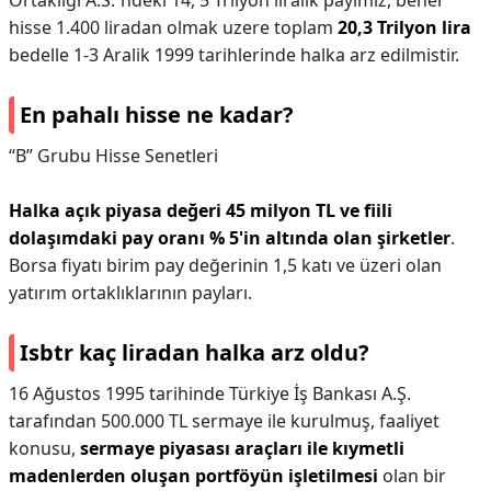
Ortakligi A.S.`ndeki 14, 5 Trilyon liralik payimiz, beher
hisse 1.400 liradan olmak uzere toplam
20,3 Trilyon lira
bedelle 1-3 Aralik 1999 tarihlerinde halka arz edilmistir.
En pahalı hisse ne kadar?
“B” Grubu Hisse Senetleri
Halka açık piyasa değeri 45 milyon TL ve fiili
dolaşımdaki pay oranı % 5'in altında olan şirketler
.
Borsa fiyatı birim pay değerinin 1,5 katı ve üzeri olan
yatırım ortaklıklarının payları.
Isbtr kaç liradan halka arz oldu?
16 Ağustos 1995 tarihinde Türkiye İş Bankası A.Ş.
tarafından 500.000 TL sermaye ile kurulmuş, faaliyet
konusu,
sermaye piyasası araçları ile kıymetli
madenlerden oluşan portföyün işletilmesi
olan bir