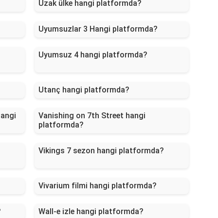
Uzak ülke hangi platformda?
Uyumsuzlar 3 Hangi platformda?
Uyumsuz 4 hangi platformda?
Utanç hangi platformda?
hangi
Vanishing on 7th Street hangi
platformda?
Vikings 7 sezon hangi platformda?
Vivarium filmi hangi platformda?
?
Wall-e izle hangi platformda?