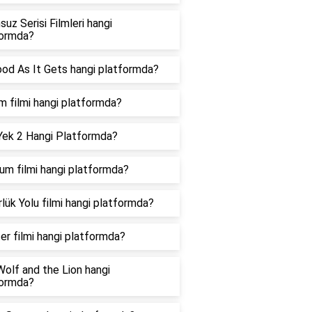
uz Serisi Filmleri hangi
formda?
od As It Gets hangi platformda?
 filmi hangi platformda?
Yek 2 Hangi Platformda?
ium filmi hangi platformda?
lük Yolu filmi hangi platformda?
ter filmi hangi platformda?
olf and the Lion hangi
formda?