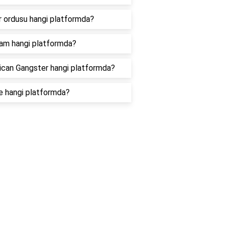
r ordusu hangi platformda?
am hangi platformda?
can Gangster hangi platformda?
e hangi platformda?