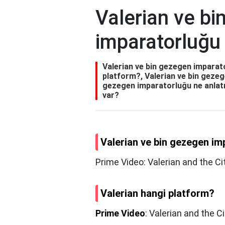
Valerian ve b
imparatorluğu
Valerian ve bin gezegen imparat
platform?, Valerian ve bin gezeg
gezegen imparatorluğu ne anlatıy
var?
Valerian ve bin gezegen im
Prime Video: Valerian and the C
Valerian hangi platform?
Prime Video
: Valerian and the C