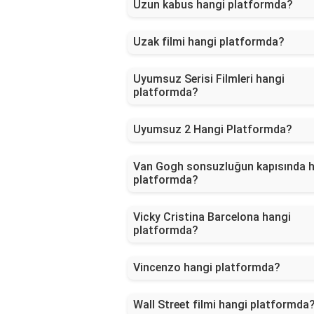
Uzun kabus hangi platformda?
Uzak filmi hangi platformda?
Uyumsuz Serisi Filmleri hangi
platformda?
Uyumsuz 2 Hangi Platformda?
Van Gogh sonsuzluğun kapısında 
platformda?
Vicky Cristina Barcelona hangi
platformda?
Vincenzo hangi platformda?
Wall Street filmi hangi platformda