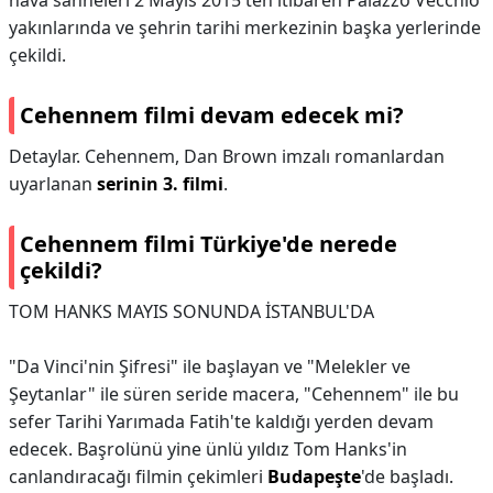
hava sahneleri 2 Mayıs 2015'ten itibaren Palazzo Vecchio
yakınlarında ve şehrin tarihi merkezinin başka yerlerinde
çekildi.
Cehennem filmi devam edecek mi?
Detaylar. Cehennem, Dan Brown imzalı romanlardan
uyarlanan
serinin 3. filmi
.
Cehennem filmi Türkiye'de nerede
çekildi?
TOM HANKS MAYIS SONUNDA İSTANBUL'DA
"Da Vinci'nin Şifresi" ile başlayan ve "Melekler ve
Şeytanlar" ile süren seride macera, "Cehennem" ile bu
sefer Tarihi Yarımada Fatih'te kaldığı yerden devam
edecek. Başrolünü yine ünlü yıldız Tom Hanks'in
canlandıracağı filmin çekimleri
Budapeşte
'de başladı.