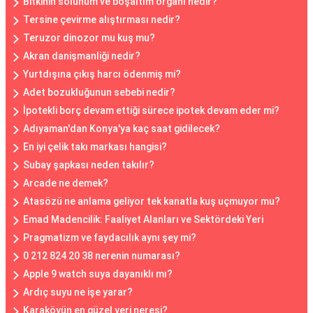
Bitkinin solunum ve boşaltım organı nedir?
Tersine çevirme alıştırması nedir?
Teruzor dinozor mu kuş mu?
Akran danişmanliği nedir?
Yurtdışına çıkış harcı ödenmiş mi?
Adet bozukluğunun sebebi nedir?
İpotekli borç devam ettiği sürece ipotek devam eder mi?
Adıyaman'dan Konya'ya kaç saat gidilecek?
En iyi çelik takı markası hangisi?
Subay şapkası neden takılır?
Arcade ne demek?
Atasözü ne anlama geliyor tek kanatla kuş uçmuyor mu?
Emad Madencilik: Faaliyet Alanları ve Sektördeki Yeri
Pragmatizm ve faydacılık aynı şey mi?
0 212 824 20 38 nerenin numarası?
Apple 9 watch suya dayanıklı mı?
Ardıç suyu ne işe yarar?
Karaköyün en güzel yeri neresi?