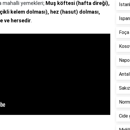
 mahalli yemekleri;
Muş köftesi (hafta direği),
İstan
çikli kelem dolması), hez (hasut) dolması,
İspan
e ve hersedir
.
Foça 
Kosov
Napol
Antal
Sakız
Norma
Cide 
Midil