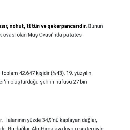
ısır, nohut, tütün ve şekerpancarıdır
. Bunun
k ovası olan Muş Ovası'nda patates
toplam 42.647 kişidir (%43). 19. yüzyılın
r'in oluşturduğu şehrin nüfusu 27 bin
. İl alanının yüzde 34,9'nü kaplayan dağlar,
dır. Bu dağlar, Alp-Himalaya kıvrım sistemiyle