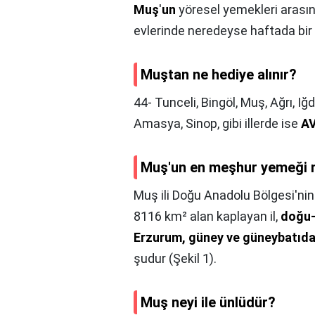
Muş
'
un
yöresel yemekleri arasınd
evlerinde neredeyse haftada bir d
Muştan ne hediye alınır?
44- Tunceli, Bingöl, Muş, Ağrı, I
Amasya, Sinop, gibi illerde ise
AV
Muş'un en meşhur yemeği 
Muş ili Doğu Anadolu Bölgesi'nin
8116 km² alan kaplayan il,
doğu- 
Erzurum, güney ve güneybatıda i
şudur (Şekil 1).
Muş neyi ile ünlüdür?