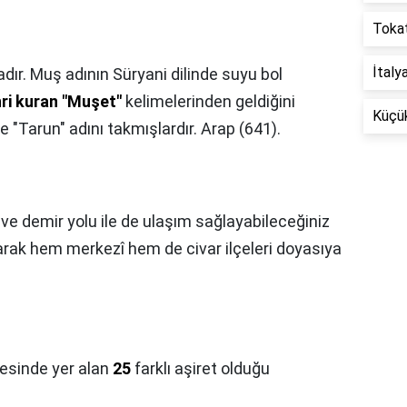
Tokat
İtaly
dır. Muş adının Süryani dilinde suyu bol
ri kuran "Muşet"
kelimelerinden geldiğini
Küçü
 "Tarun" adını takmışlardır. Arap (641).
 ve demir yolu ile de ulaşım sağlayabileceğiniz
arak hem merkezî hem de civar ilçeleri doyasıya
gesinde yer alan
25
farklı aşiret olduğu