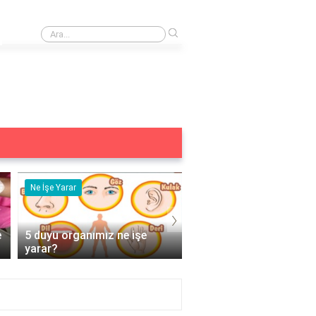
›
Beinsports en ucuz paket hangisi?
Ne İşe Yarar
Eş Anlamlısı
›
e
5 duyu organımız ne işe
Acemi Kelimesinin Eş
yarar?
Anlamlısı Nedir?