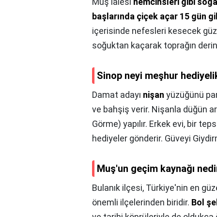
Muş lalesi
hemcinsleri gibi soğa
başlarında çiçek açar 15 gün gib
içerisinde nefesleri kesecek güze
soğuktan kaçarak toprağın derinlik
Sinop neyi meşhur hediyeli
Damat adayı
nişan
yüzüğünü par
ve bahşiş verir. Nişanla düğün a
Görme) yapılır. Erkek evi, bir tepsi 
hediyeler gönderir. Güveyi Giyd
Muş'un geçim kaynağı nedi
Bulanık ilçesi, Türkiye'nin en gü
önemli ilçelerinden biridir.
Bol şe
ve tarihi köprüleriyle de oldukça 