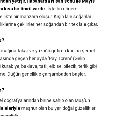
ndan yetişir.
İlkbaharda Nisan sonu ile Mayıs
i kısa bir ömrü vardır
. İşte bu dönem
llikte bir manzara oluşur. Kışın lale soğanları
lerine çekilirler her soğandan bir tek lale çıkar.
k?
mağına takar ve yüzüğü getiren kadına şerbet
rasında geçen her ayda 'Pay Töreni' (Gelin
kurabiye, baklava, tatlı, elbise, bilezik, terlik gibi
irme: Düğün genellikle çarşambadan başlar.
r?
zel coğrafyalarından birine sahip olan Muş'un
laleleriyle
meşhur olan bu yer, doğal güzellikleri
önemlidir.