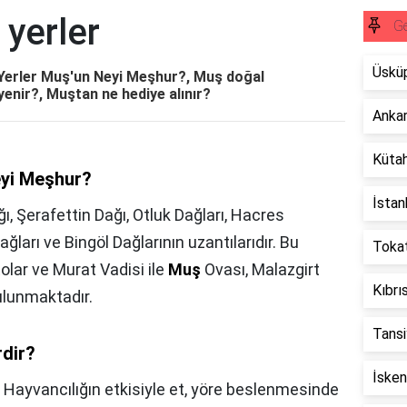
yerler
Ge
Üsküp
 Yerler Muş'un Neyi Meşhur?, Muş doğal
 yenir?, Muştan ne hediye alınır?
Ankar
Kütah
eyi Meşhur?
İstan
 Şerafettin Dağı, Otluk Dağları, Hacres
ları ve Bingöl Dağlarının uzantılarıdır. Bu
Tokat
tolar ve Murat Vadisi ile
Muş
Ovası, Malazgirt
Kıbrı
bulunmaktadır.
Tansi
rdir?
İsken
 Hayvancılığın etkisiyle et, yöre beslenmesinde