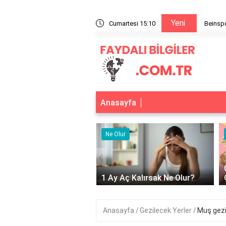
Yeni
z paket hangisi?
Cumartesi 15:11
Beinspo
Anasayfa
r
Ne Olur
‹
Adet Olmayınca Ne
1 Ay Aç Kalırsak Ne Olur?
Anasayfa
Gezilecek Yerler
Muş gezi