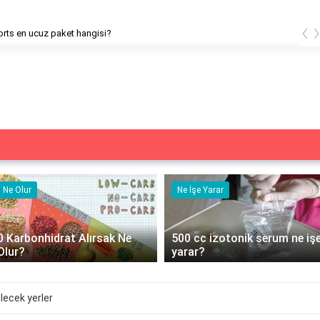
‹
rts en ucuz paket hangisi?
Ne Olur
Ne İşe Yarar
0 Karbonhidrat Alırsak Ne
500 cc izotonik serum ne iş
Olur?
yarar?
lecek yerler