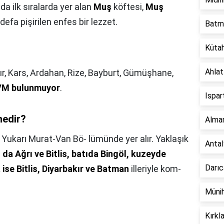
a ilk sıralarda yer alan
Muş
köftesi,
Muş
efa pişirilen enfes bir lezzet.
Batma
Kütah
Ahlat
ğdır, Kars, Ardahan, Rize, Bayburt, Gümüşhane,
M bulunmuyor
.
Ispar
nedir?
Alman
 Yukarı Murat-Van Bö- lümünde yer alır. Yaklaşık
Antal
da Ağrı ve Bitlis, batıda Bingöl, kuzeyde
Darıc
se Bitlis, Diyarbakır ve Batman
illeriyle kom-
Münih
Kırkl