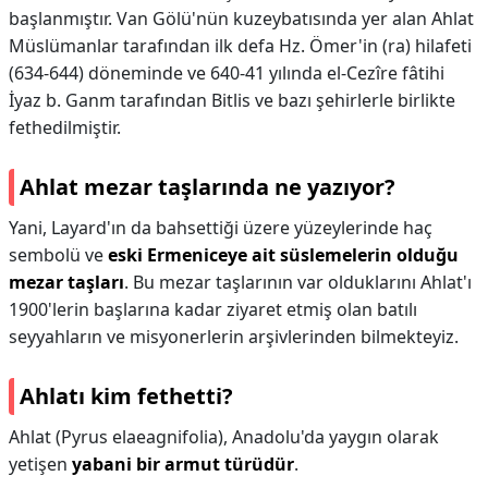
başlanmıştır. Van Gölü'nün kuzeybatısında yer alan Ahlat
Müslümanlar tarafından ilk defa Hz. Ömer'in (ra) hilafeti
(634-644) döneminde ve 640-41 yılında el-Cezîre fâtihi
İyaz b. Ganm tarafından Bitlis ve bazı şehirlerle birlikte
fethedilmiştir.
Ahlat mezar taşlarında ne yazıyor?
Yani, Layard'ın da bahsettiği üzere yüzeylerinde haç
sembolü ve
eski Ermeniceye ait süslemelerin olduğu
mezar taşları
. Bu mezar taşlarının var olduklarını Ahlat'ı
1900'lerin başlarına kadar ziyaret etmiş olan batılı
seyyahların ve misyonerlerin arşivlerinden bilmekteyiz.
Ahlatı kim fethetti?
Ahlat (Pyrus elaeagnifolia), Anadolu'da yaygın olarak
yetişen
yabani bir armut türüdür
.