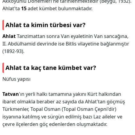
Akkoyunlu Dönemleri'ne tarihlenmektedir (Beygu, 1932).
Ahlat'ta
15
adet kümbet bulunmaktadır.
Ahlat ta kimin türbesi var?
Ahlat
Tanzimattan sonra Van eyaletinin Van sancağına,
II. Abdülhamid devrinde ise Bitlis vilayetine bağlanmıştır
(1892-93).
Ahlat ta kaç tane kümbet var?
Nüfus yapısı
Tatvan
'ın yerli halkı tamamına yakını Kürt halkından
ibaret olmakla beraber az sayıda da Ahlat'tan göçmüş
Türkmenler, Topal Osman (Topal Osman Çepni'dir)
isyanına katılmış ve sürgün edilmiş bazı Laz aileler ve
çevre ilçelerden göç edenlerden oluşmaktadır.