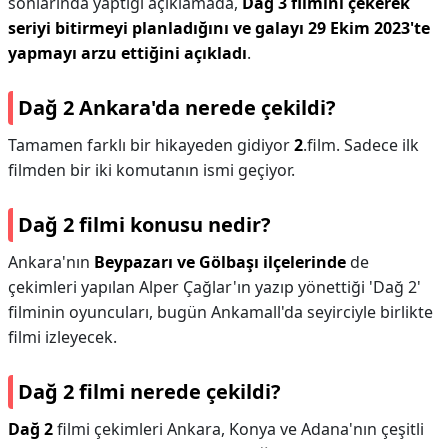
sonlarında yaptığı açıklamada,
Dağ 3 filmini çekerek
seriyi bitirmeyi planladığını ve galayı 29 Ekim 2023'te
yapmayı arzu ettiğini açıkladı
.
Dağ 2 Ankara'da nerede çekildi?
Tamamen farklı bir hikayeden gidiyor
2
.film. Sadece ilk
filmden bir iki komutanın ismi geçiyor.
Dağ 2 filmi konusu nedir?
Ankara'nın
Beypazarı ve Gölbaşı ilçelerinde
de
çekimleri yapılan Alper Çağlar'ın yazıp yönettiği 'Dağ 2'
filminin oyuncuları, bugün Ankamall'da seyirciyle birlikte
filmi izleyecek.
Dağ 2 filmi nerede çekildi?
Dağ 2
filmi çekimleri Ankara, Konya ve Adana'nın çeşitli